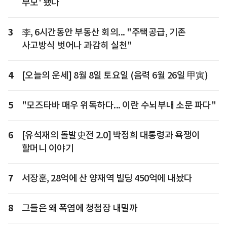
부모' 됐다
3
李, 6시간동안 부동산 회의... "주택공급, 기존
사고방식 벗어나 과감히 실천"
4
[오늘의 운세] 8월 8일 토요일 (음력 6월 26일 甲寅)
5
"모즈타바 매우 위독하다... 이란 수뇌부내 소문 파다"
6
[유석재의 돌발史전 2.0] 박정희 대통령과 욕쟁이
할머니 이야기
7
서장훈, 28억에 산 양재역 빌딩 450억에 내놨다
8
그들은 왜 폭염에 청첩장 내밀까