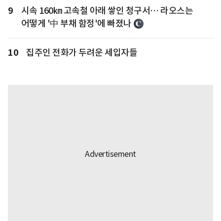
9
시속 160㎞ 고속철 아래 쌓인 청구서… 라오스는
어떻게 '中 부채 함정'에 빠졌나
10
집주인 전화가 두려운 세입자들