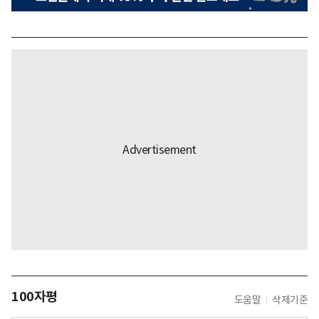
100자평
도움말
삭제기준