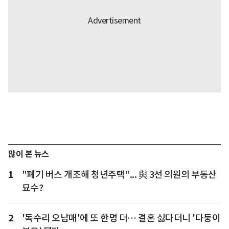
많이 본 뉴스
1
"폐기 버스 개조해 청년주택"... 與 3선 의원의 부동산
묘수?
2
'독수리 오남매'에 또 한명 더… 결혼 싫다더니 '다둥이