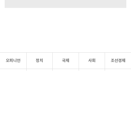
오피니언
정치
국제
사회
조선경제
문화·
조선
스포츠
건강
조선몰
연예
리더스
조선일보 공식 SNS
개인정보처리방침
사이트맵