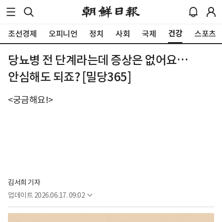
건강
조선경제
오피니언
정치
사회
국제
스포츠
당뇨병 전 단계라는데 증상은 없어요…
안심해도 되죠? [밀당365]
<궁금해요!>
김서희 기자
업데이트
2026.06.17. 09:02