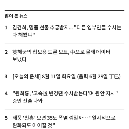
많이 본 뉴스
1
김건희, 명품 선물 추궁받자... "다른 영부인들 수사는
다 해봤냐"
2
英해군의 첩보용 드론 보트, 中으로 몰래 데이터
보냈다
3
[오늘의 운세] 8월 11일 화요일 (음력 6월 29일 丁巳)
4
"원희룡, '고속道 변경땐 수사받는다'며 원안 지시"
증인 진술 나와
5
태풍 '찬홈' 오면 35도 폭염 꺾일까… "일시적으로
완화되도 이어질 것"