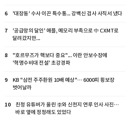
6
'대장동' 수사 이끈 특수통... 강백신 검사 사직서 냈다
7
'공급망의 달인' 애플, 메모리 부족으로 中 CXMT로
달려갔지만...
8
"호르무즈가 핵보다 중요"... 이란 안보수장에
'혁명수비대 전설' 초강경파
9
KB "삼전 주주환원 10배 예상"… 6000피 횡보장
벗어날까
10
친청 유튜버가 올린 李와 신천지 연루 인사 사진…
바로 옆에 정청래도 있었다