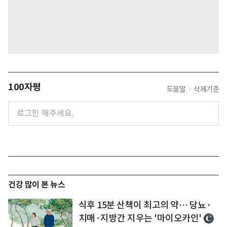
100자평
도움말
삭제기준
건강 많이 본 뉴스
식후 15분 산책이 최고의 약… 당뇨·
치매·지방간 지우는 '마이오카인'