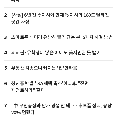
2
[사설] 6년 전 李지사와 현재 秋지사의 180도 달라진
곳간 사정
3
스마트폰 배터리 유난히 빨리 닳는 분, 5가지 해결 방법
4
외교관·유학생이 낳은 아이도 美시민권 못 받아
5
부동산 치솟으니 커지는 '집'안싸움
6
청년층 반발 'ISA 혜택 축소'에... 李 "전면
재검토하라" 질타
7
"中 무인공장과 단가 경쟁 안 돼"… 車부품 성지, 공장
20% 멈췄다