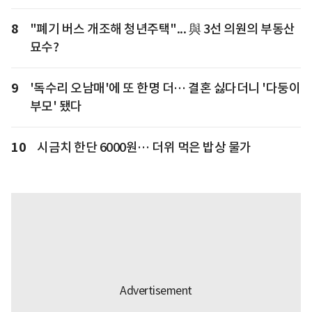
8
"폐기 버스 개조해 청년주택"... 與 3선 의원의 부동산
묘수?
9
'독수리 오남매'에 또 한명 더… 결혼 싫다더니 '다둥이
부모' 됐다
10
시금치 한단 6000원… 더위 먹은 밥상 물가