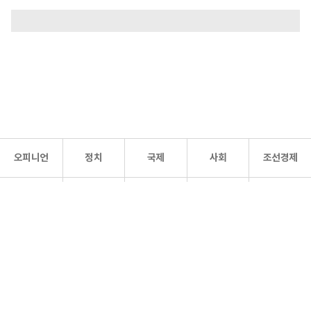
오피니언
정치
국제
사회
조선경제
문화·
조선
스포츠
건강
조선몰
연예
리더스
조선일보 공식 SNS
개인정보처리방침
사이트맵