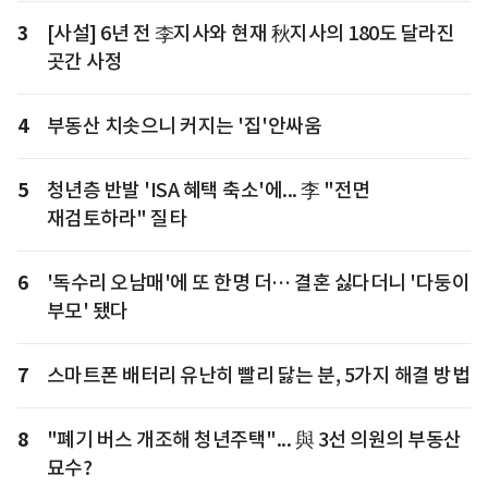
3
[사설] 6년 전 李지사와 현재 秋지사의 180도 달라진
곳간 사정
4
부동산 치솟으니 커지는 '집'안싸움
5
청년층 반발 'ISA 혜택 축소'에... 李 "전면
재검토하라" 질타
6
'독수리 오남매'에 또 한명 더… 결혼 싫다더니 '다둥이
부모' 됐다
7
스마트폰 배터리 유난히 빨리 닳는 분, 5가지 해결 방법
8
"폐기 버스 개조해 청년주택"... 與 3선 의원의 부동산
묘수?