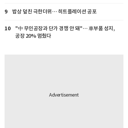
9
밥상 덮친 극한더위… 히트플레이션 공포
10
"中 무인공장과 단가 경쟁 안 돼"… 車부품 성지,
공장 20% 멈췄다