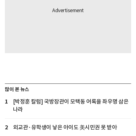
많이 본 뉴스
1
[박정훈 칼럼] 국방장관이 모택동 어록을 좌우명 삼은
나라
2
외교관·유학생이 낳은 아이도 美시민권 못 받아