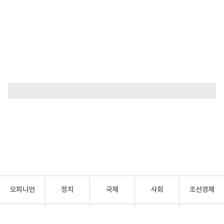
오피니언
정치
국제
사회
조선경제
문화·
조선
스포츠
건강
조선몰
연예
리더스