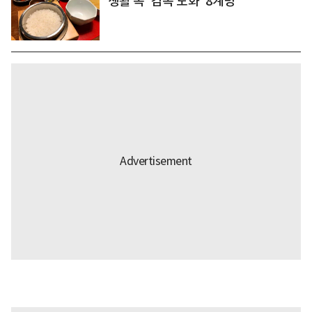
생활 속 '감속 노화' 8계명