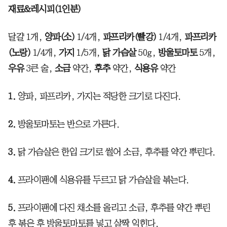
재료&레시피(1인분)
달걀 1개,
양파(소)
1/4개,
파프리카(빨강)
1/4개,
파프리카
(노랑)
1/4개,
가지
1/5개,
닭 가슴살
50g,
방울토마토
5개,
우유
3큰 술,
소금
약간,
후추
약간,
식용유
약간
1.
양파, 파프리카, 가지는 적당한 크기로 다진다.
2.
방울토마토는 반으로 가른다.
3.
닭 가슴살은 한입 크기로 썰어 소금, 후추를 약간 뿌린다.
4.
프라이팬에 식용유를 두르고 닭 가슴살을 볶는다.
5.
프라이팬에 다진 채소를 올리고 소금, 후추를 약간 뿌린
후 볶은 후 방울토마토를 넣고 살짝 익힌다.