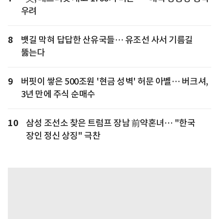
우려
8
뱃길 막혀 답답한 산유국들… 유조선 사서 기름길
뚫는다
9
버핏이 쌓은 500조원 '현금 성벽' 허문 아벨… 버크셔,
3년 만에 주식 순매수
10
삼성 조선소 찾은 트럼프 장남 前약혼녀… "한국
장인 정신 상징" 극찬