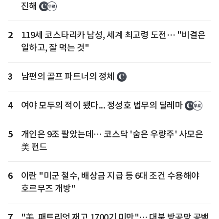
진해
2
119세 코스타리카 남성, 세계 최고령 도전… "비결은
일하고, 잘 먹는 것"
3
남편의 골프 파트너의 정체
4
여야 모두의 적이 됐다... 정성호 법무의 딜레마
5
개인은 9조 팔았는데… 코스닥 '숨은 우량주' 사모은
美 펀드
6
이란 "미군 철수, 배상금 지급 등 6대 조건 수용해야
호르무즈 개방"
7
"美, 패트리엇 재고 1700기 미만"… 대북 방공망 공백