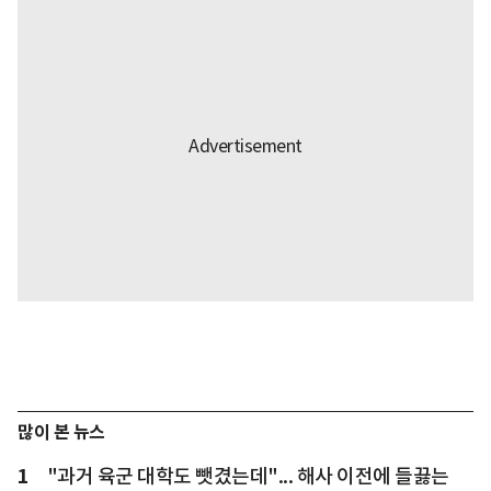
많이 본 뉴스
1
"과거 육군 대학도 뺏겼는데"... 해사 이전에 들끓는