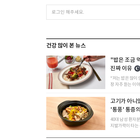
건강 많이 본 뉴스
"밥은 조금 
진짜 이유
“저는 밥은 많이 
장 자주 듣는 이야
고기가 아니
'통풍' 통증
40대 남성 환자
지발가락이 타는 듯