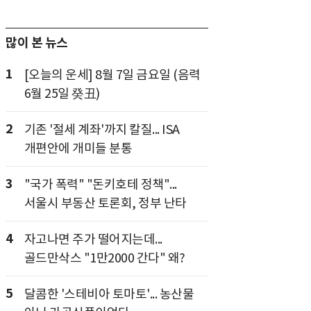
많이 본 뉴스
1
[오늘의 운세] 8월 7일 금요일 (음력
6월 25일 癸丑)
2
기존 '절세 계좌'까지 칼질... ISA
개편안에 개미들 분통
3
"국가 폭력" "돈키호테 정책"...
서울시 부동산 토론회, 정부 난타
4
자고나면 주가 떨어지는데...
골드만삭스 "1만2000 간다" 왜?
5
달콤한 '스테비아 토마토'... 농산물