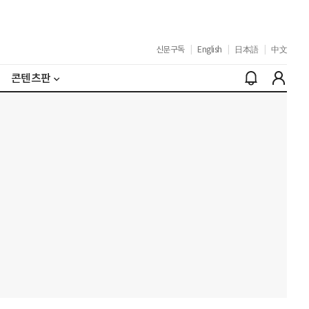
신문구독
|
English
|
日本語
|
中文
콘텐츠판