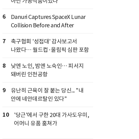
아닌 가공식품이었다
6
Danuri Captures SpaceX Lunar
Collision Before and After
7
축구협회 '성접대' 감사보고서
나왔다… 월드컵·올림픽 심판 포함
8
낮엔 노인, 밤엔 노숙인… 피서지
돼버린 인천공항
9
유난히 근육이 잘 붙는 당신... "내
안에 네안데르탈인 있다"
10
'당근'에서 구한 20대 가사도우미,
어머니 유품 훔쳐가