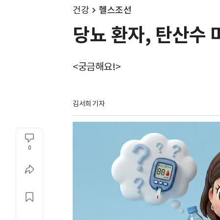
건강
헬스조선
당뇨 환자, 탄산수 
<궁금해요!>
김서희 기자
0