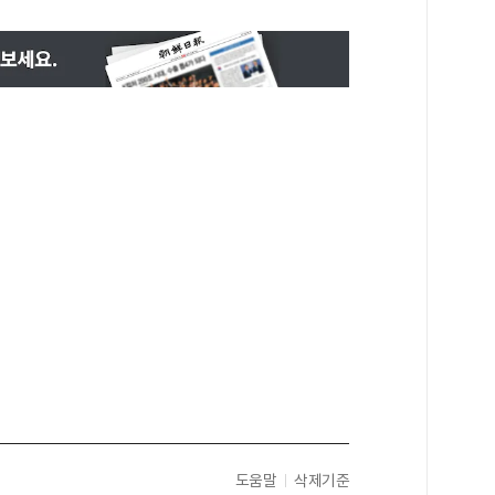
도움말
삭제기준