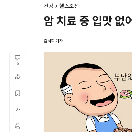
건강
헬스조선
암 치료 중 입맛 없
김서희 기자
0