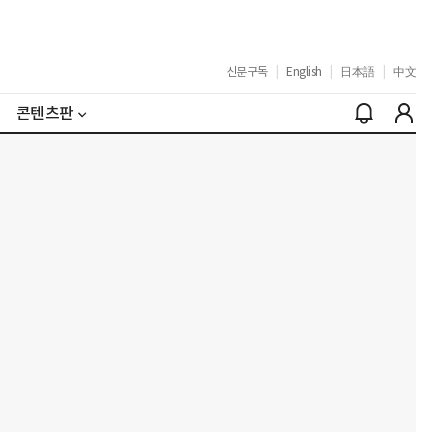
신문구독
|
English
|
日本語
|
中文
콘텐츠판