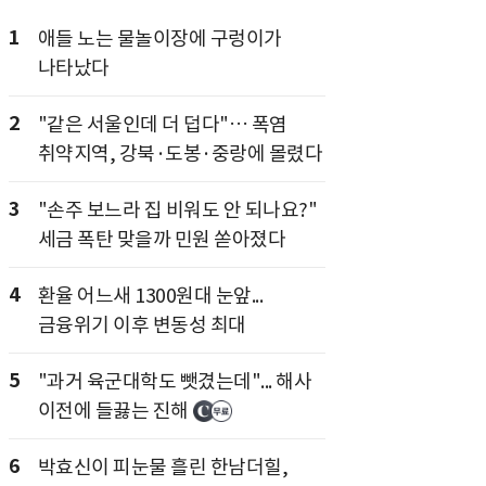
1
애들 노는 물놀이장에 구렁이가
나타났다
2
"같은 서울인데 더 덥다"… 폭염
취약지역, 강북·도봉·중랑에 몰렸다
3
"손주 보느라 집 비워도 안 되나요?"
세금 폭탄 맞을까 민원 쏟아졌다
4
환율 어느새 1300원대 눈앞...
금융위기 이후 변동성 최대
5
"과거 육군대학도 뺏겼는데"... 해사
이전에 들끓는 진해
6
박효신이 피눈물 흘린 한남더힐,