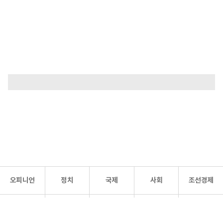
오피니언
정치
국제
사회
조선경제
문화·
조선
스포츠
건강
조선몰
연예
리더스