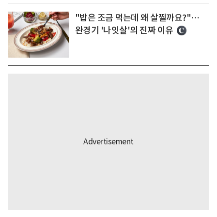
"밥은 조금 먹는데 왜 살찔까요?"…
완경기 '나잇살'의 진짜 이유