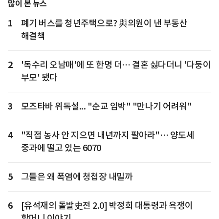
많이 본 뉴스
1
폐기 버스를 청년주택으로? 與의원이 낸 부동산
해결책
2
'독수리 오남매'에 또 한명 더… 결혼 싫다더니 '다둥이
부모' 됐다
3
모즈타바 위독설... "순교 임박" "만나기 어려워"
4
"직접 농사 안 지으면 내년까지 팔아라"… 양도세
중과에 떨고 있는 6070
5
그들은 왜 폭염에 청첩장 내밀까
6
[유석재의 돌발史전 2.0] 박정희 대통령과 욕쟁이
할머니 이야기