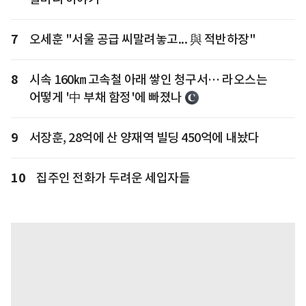
7
오세훈 "서울 공급 씨말려놓고... 與 적반하장"
8
시속 160㎞ 고속철 아래 쌓인 청구서… 라오스는
어떻게 '中 부채 함정'에 빠졌나
9
서장훈, 28억에 산 양재역 빌딩 450억에 내놨다
10
집주인 전화가 두려운 세입자들