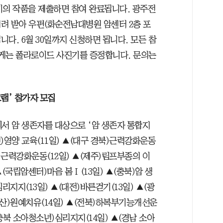
크기의 작품을 제출하면 참여 완료됩니다. 광주전
려 받아 우편(화순전남대병원 암센터 2층 포
니다. 6월 30일까지 신청하면 됩니다. 모든 참
에게는 폴라로이드 사진기를 증정합니다. 문의는
램’ 참가자 모집
에서 암 생존자를 대상으로 ‘암 생존자 통합지
)영양 교육(11일) ▲(대구 경북)근력강화운동
니엘 근력강화운동(12일) ▲(제주)림프부종의 이
▲(국립암센터)마음 봄Ⅰ(13일) ▲(충북)암 생
리지지(13일) ▲(대전)바른걷기(13일) ▲(광
(울산)원예치유(14일) ▲(전북)하복부기능개선운
(충북 소아청소년)심리지지(14일) ▲(경남 소아