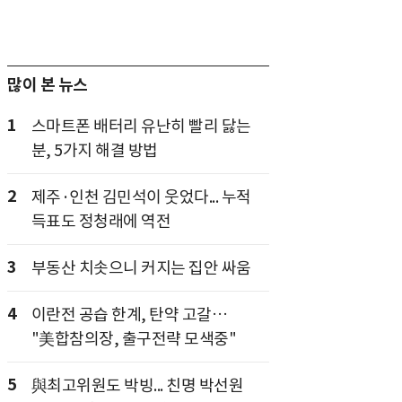
많이 본 뉴스
1
스마트폰 배터리 유난히 빨리 닳는
분, 5가지 해결 방법
2
제주·인천 김민석이 웃었다... 누적
득표도 정청래에 역전
3
부동산 치솟으니 커지는 집안 싸움
4
이란전 공습 한계, 탄약 고갈…
"美합참의장, 출구전략 모색중"
5
與최고위원도 박빙... 친명 박선원