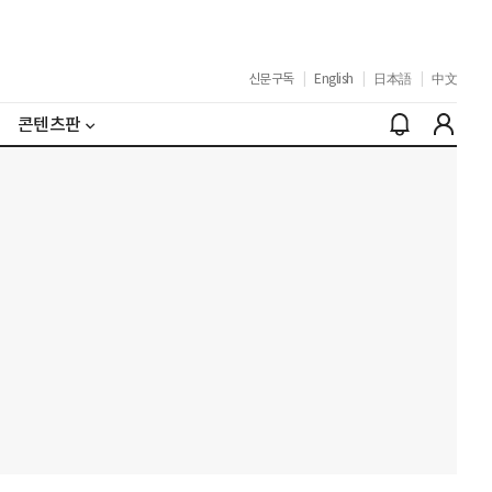
신문구독
|
English
|
日本語
|
中文
콘텐츠판