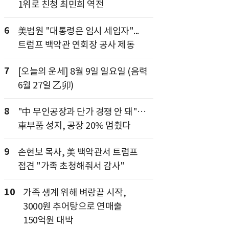
1위로 친청 최민희 역전
6
美법원 "대통령은 임시 세입자"...
트럼프 백악관 연회장 공사 제동
7
[오늘의 운세] 8월 9일 일요일 (음력
6월 27일 乙卯)
8
"中 무인공장과 단가 경쟁 안 돼"…
車부품 성지, 공장 20% 멈췄다
9
손현보 목사, 美 백악관서 트럼프
접견 "가족 초청해줘서 감사"
10
가족 생계 위해 벼랑끝 시작,
3000원 추어탕으로 연매출
150억원 대박