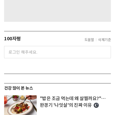
100자평
도움말
삭제기준
건강 많이 본 뉴스
"밥은 조금 먹는데 왜 살찔까요?"…
완경기 '나잇살'의 진짜 이유