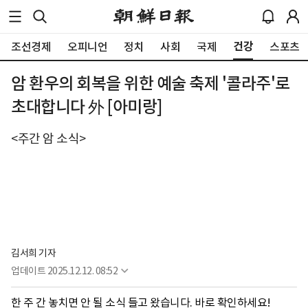
건강
조선경제
오피니언
정치
사회
국제
스포츠
암 환우의 회복을 위한 예술 축제 '콜라주'로
초대합니다 外 [아미랑]
<주간 암 소식>
김서희 기자
업데이트
2025.12.12. 08:52
한 주 간 놓치면 안 될 소식 들고 왔습니다. 바로 확인하세요!