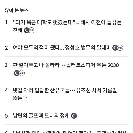
많이 본 뉴스
1
"과거 육군 대학도 뺏겼는데"... 해사 이전에 들끓는
진해
2
여야 모두의 적이 됐다... 정성호 법무의 딜레마
3
판 깔아주고 나 몰라라… 롤러코스피에 우는 2030
4
뱃길 막혀 답답한 산유국들… 유조선 사서 기름길
뚫는다
5
남편의 골프 파트너의 정체