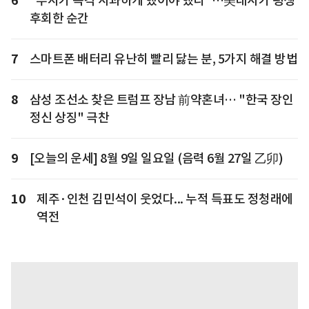
6
"부시가 즉각 사과하게 했어야 했다"…美대사가 평생
후회한 순간
7
스마트폰 배터리 유난히 빨리 닳는 분, 5가지 해결 방법
8
삼성 조선소 찾은 트럼프 장남 前약혼녀… "한국 장인
정신 상징" 극찬
9
[오늘의 운세] 8월 9일 일요일 (음력 6월 27일 乙卯)
10
제주·인천 김민석이 웃었다... 누적 득표도 정청래에
역전