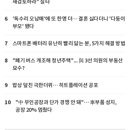
재검토하라" 질타
6
'독수리 오남매'에 또 한명 더… 결혼 싫다더니 '다둥이
부모' 됐다
7
스마트폰 배터리 유난히 빨리 닳는 분, 5가지 해결 방법
8
"폐기 버스 개조해 청년주택"... 與 3선 의원의 부동산
묘수?
9
밥상 덮친 극한더위… 히트플레이션 공포
10
"中 무인공장과 단가 경쟁 안 돼"… 車부품 성지,
공장 20% 멈췄다