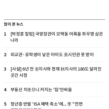
많이 본 뉴스
1
[박정훈 칼럼] 국방장관이 모택동 어록을 좌우명 삼은
나라
2
외교관·유학생이 낳은 아이도 美시민권 못 받아
3
[사설] 6년 전 李지사와 현재 秋지사의 180도 달라진
곳간 사정
4
부동산 치솟으니 커지는 '집'안싸움
5
청년층 반발 'ISA 혜택 축소'에... 李 "전면