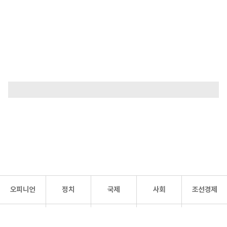
오피니언
정치
국제
사회
조선경제
문화·
조선
스포츠
건강
조선몰
연예
리더스