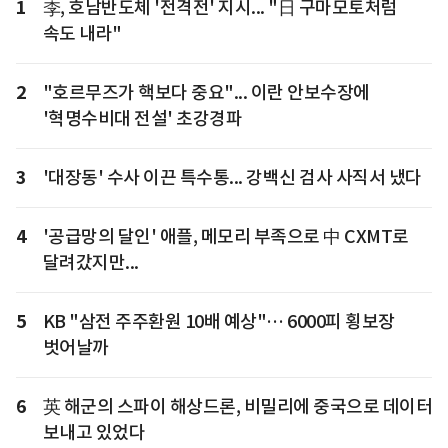
1
李, 호남반도체 '전격전' 지시... "日 구마모토처럼
속도 내라"
2
"호르무즈가 핵보다 중요"... 이란 안보수장에
'혁명수비대 전설' 초강경파
3
'대장동' 수사 이끈 특수통... 강백신 검사 사직서 냈다
4
'공급망의 달인' 애플, 메모리 부족으로 中 CXMT로
달려갔지만...
5
KB "삼전 주주환원 10배 예상"… 6000피 횡보장
벗어날까
6
英 해군의 스파이 해상드론, 비밀리에 중국으로 데이터
보내고 있었다