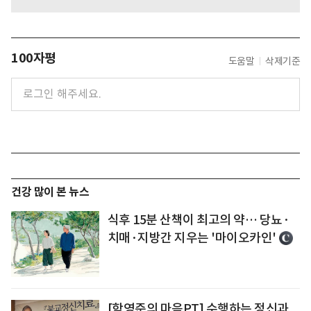
100자평
도움말
삭제기준
건강 많이 본 뉴스
식후 15분 산책이 최고의 약… 당뇨·
치매·지방간 지우는 '마이오카인'
[함영준의 마음PT] 수행하는 정신과