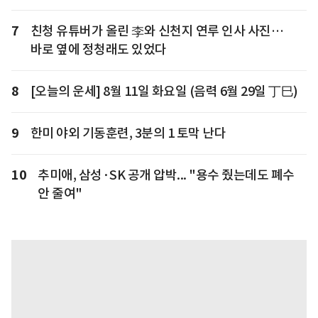
7
친청 유튜버가 올린 李와 신천지 연루 인사 사진…
바로 옆에 정청래도 있었다
8
[오늘의 운세] 8월 11일 화요일 (음력 6월 29일 丁巳)
9
한미 야외 기동훈련, 3분의 1 토막 난다
10
추미애, 삼성·SK 공개 압박... "용수 줬는데도 폐수
안 줄여"