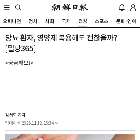
건강
오피니언
정치
사회
국제
스포츠
문화·연예
당뇨 환자, 영양제 복용해도 괜찮을까?
[밀당365]
<궁금해요!>
김서희 기자
업데이트
2025.11.12. 15:34