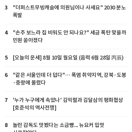
3
"더퍼스트무빙캐슬에 의원님이나 사세요" 2030 분노
폭발
4
"손주 보느라 집 비워도 안 되나요?" 세금 폭탄 맞을까
민원 쏟아졌다
5
[오늘의 운세] 8월 10일 월요일 (음력 6월 28일 丙辰)
6
"같은 서울인데 더 덥다"… 폭염 취약지역, 강북·도봉
·중랑에 몰렸다
7
'누가 누구에게 속았나' 김익렬과 김달삼의 평화협상
[호준석의 역사전쟁]
8
놀런 감독도 맛봤다는 소금빵... 뉴요커 입맛