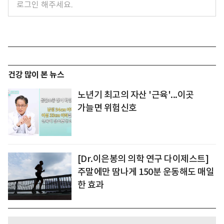
건강 많이 본 뉴스
노년기 최고의 자산 '근육'...이곳
가늘면 위험신호
[Dr.이은봉의 의학 연구 다이제스트]
주말에만 땀나게 150분 운동해도 매일
한 효과