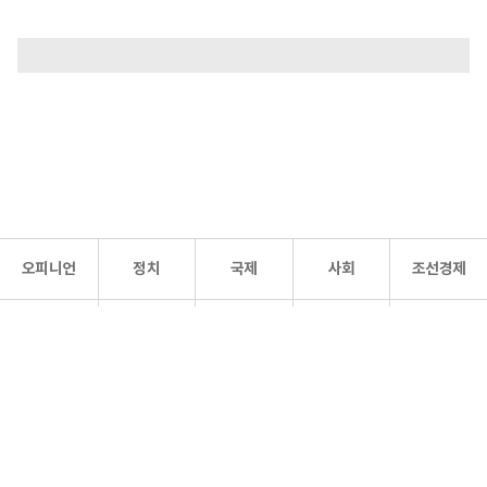
오피니언
정치
국제
사회
조선경제
문화·
조선
스포츠
건강
조선몰
연예
리더스
조선일보 공식 SNS