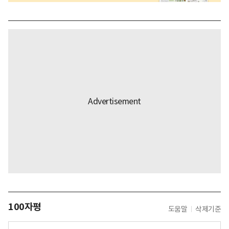
100자평
도움말
삭제기준