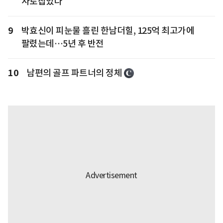
사로잡았다
9
박효신이 피눈물 흘린 한남더힐, 125억 최고가에
팔렸는데…5년 후 반전
10
남편의 골프 파트너의 정체