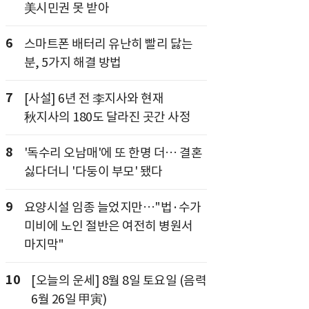
美시민권 못 받아
6
스마트폰 배터리 유난히 빨리 닳는
분, 5가지 해결 방법
7
[사설] 6년 전 李지사와 현재
秋지사의 180도 달라진 곳간 사정
8
'독수리 오남매'에 또 한명 더… 결혼
싫다더니 '다둥이 부모' 됐다
9
요양시설 임종 늘었지만…"법·수가
미비에 노인 절반은 여전히 병원서
마지막"
10
[오늘의 운세] 8월 8일 토요일 (음력
6월 26일 甲寅)