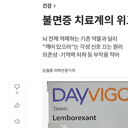
건강
불면증 치료계의 위
뇌 전체 억제하는 기존 약물과 달리
"깨어 있으라"는 각성 신호 끄는 원리
의존성·기억력 저하 등 부작용 적어
김철중 의학전문기자
0