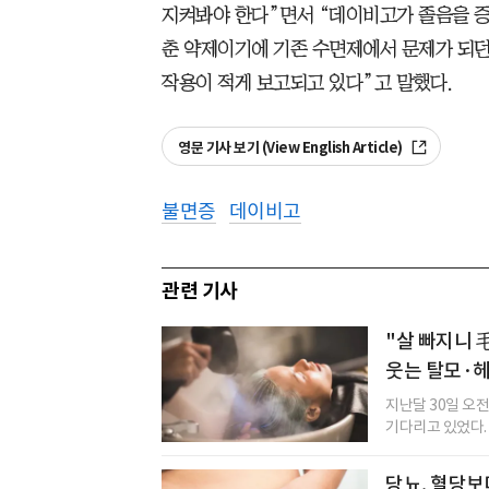
지켜봐야 한다”면서 “데이비고가 졸음을 증
춘 약제이기에 기존 수면제에서 문제가 되던 
작용이 적게 보고되고 있다”고 말했다.
영문 기사 보기 (View English Article)
불면증
데이비고
관련 기사
"살 빠지니 
웃는 탈모·
지난달 30일 오전
기다리고 있었다. 
당뇨, 혈당