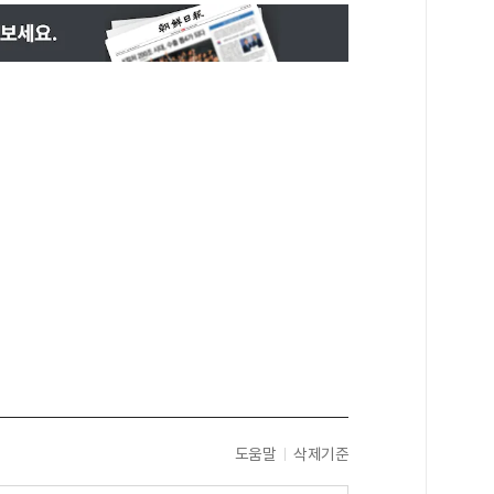
도움말
삭제기준