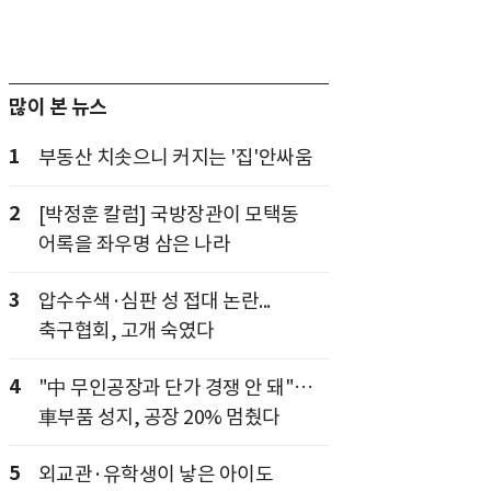
많이 본 뉴스
1
부동산 치솟으니 커지는 '집'안싸움
2
[박정훈 칼럼] 국방장관이 모택동
어록을 좌우명 삼은 나라
3
압수수색·심판 성 접대 논란...
축구협회, 고개 숙였다
4
"中 무인공장과 단가 경쟁 안 돼"…
車부품 성지, 공장 20% 멈췄다
5
외교관·유학생이 낳은 아이도