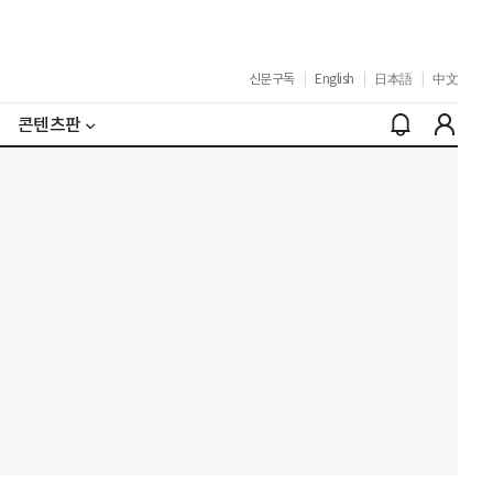
신문구독
|
English
|
日本語
|
中文
콘텐츠판