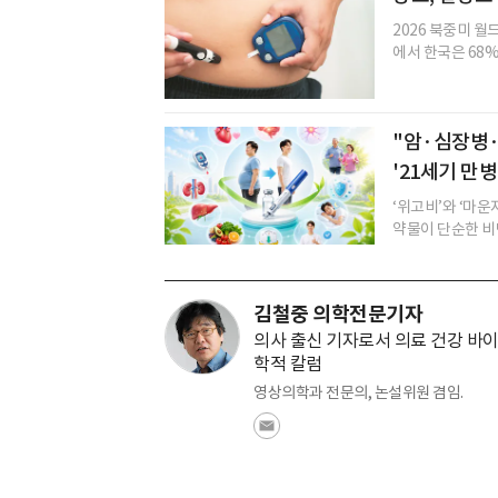
2026 북중미 
에서 한국은 68%
"암·심장병
'21세기 만
‘위고비’와 ‘마운
약물이 단순한 비만
김철중 의학전문기자
의사 출신 기자로서 의료 건강 바이
학적 칼럼
영상의학과 전문의, 논설위원 겸임.