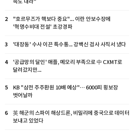
속도 내라"
2
"호르무즈가 핵보다 중요"... 이란 안보수장에
'혁명수비대 전설' 초강경파
3
'대장동' 수사 이끈 특수통... 강백신 검사 사직서 냈다
4
'공급망의 달인' 애플, 메모리 부족으로 中 CXMT로
달려갔지만...
5
KB "삼전 주주환원 10배 예상"… 6000피 횡보장
벗어날까
6
英 해군의 스파이 해상드론, 비밀리에 중국으로 데이터
보내고 있었다