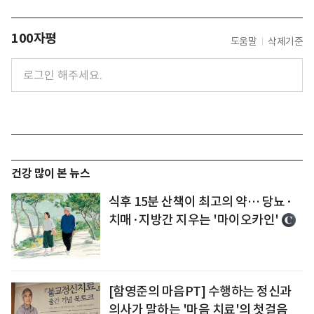
100자평
도움말
삭제기준
건강 많이 본 뉴스
식후 15분 산책이 최고의 약… 당뇨·
치매·지방간 지우는 '마이오카인'
[함영준의 마음PT] 수행하는 정신과
의사가 말하는 '마음 치료'의 첫걸음