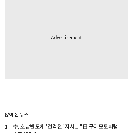
많이 본 뉴스
1
李, 호남반도체 '전격전' 지시... "日 구마모토처럼