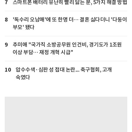
7
스마트폰 배터리 유난히 빨리 닳는 분, 5가지 해결 방법
8
'독수리 오남매'에 또 한명 더… 결혼 싫다더니 '다둥이
부모' 됐다
9
추미애 "국가직 소방공무원 인건비, 경기도가 1조원
이상 부담… 재정 개혁 시급"
10
압수수색·심판 성 접대 논란... 축구협회, 고개
숙였다