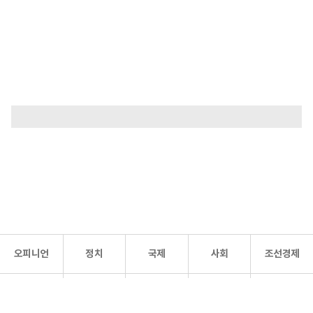
오피니언
정치
국제
사회
조선경제
문화·
조선
스포츠
건강
조선몰
연예
리더스