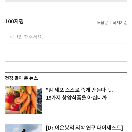
100자평
도움말
삭제기준
건강 많이 본 뉴스
"암 세포 스스로 죽게 만든다"...
18가지 항암식품을 아십니까
[Dr.이은봉의 의학 연구 다이제스트]