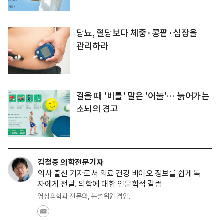
당뇨, 혈당보다 체중·콩팥·심장을
관리하라
걸을 때 '비틀' 말은 '어눌'… 늙어가는
소뇌의 경고
김철중 의학전문기자
의사 출신 기자로서 의료 건강 바이오 정보를 쉽게 독
자에게 전달. 의학에 대한 인문학적 칼럼
영상의학과 전문의, 논설위원 겸임.