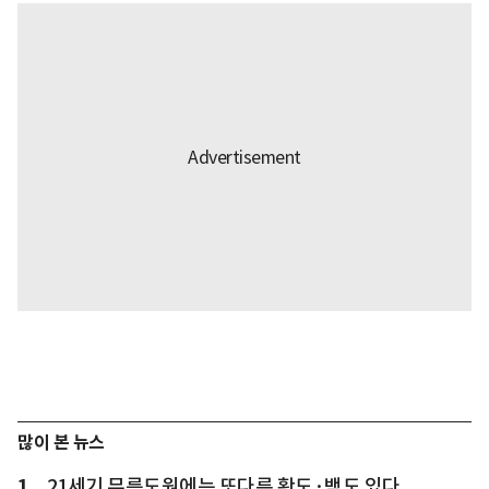
많이 본 뉴스
1
21세기 무릉도원에는 또다른 황도·백도 있다