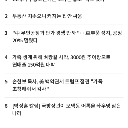
2
부동산 치솟으니 커지는 집안 싸움
3
"中 무인공장과 단가 경쟁 안 돼"… 車부품 성지, 공장
20% 멈췄다
4
가족 생계 위해 벼랑끝 시작, 3000원 추어탕으로
연매출 150억원 대박
5
손현보 목사, 美 백악관서 트럼프 접견 "가족
초청해줘서 감사"
6
[박정훈 칼럼] 국방장관이 모택동 어록을 좌우명 삼은
나라