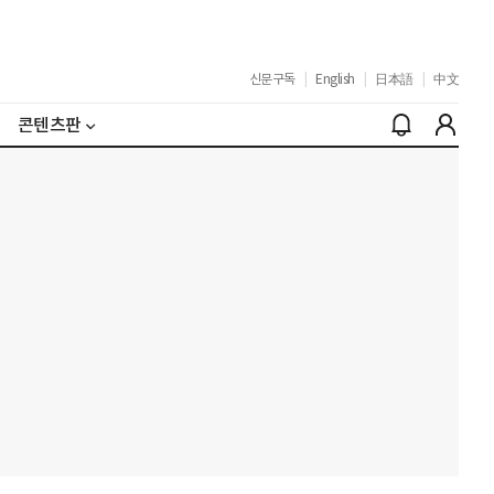
신문구독
|
English
|
日本語
|
中文
콘텐츠판