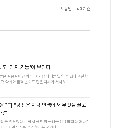
도움말
삭제기준
도 '인지 기능'이 보인다
들은 걸음걸이만 봐도 그 사람 나이를 맞힐 수 있다고 말한
근력 약화와 골격 변화로 걸음 자세가 서서히...
음PT] "당신은 지금 인생에서 무엇을 끌고
?"
 수레를 발견했다. 길에서 쓸 만한 물건을 만날 때마다 하나씩
가 무거워질수록 곰의 허리는 굽었다. ...