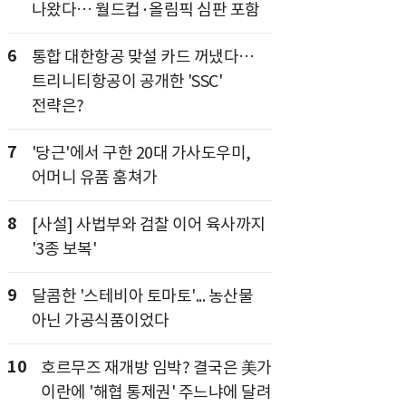
나왔다… 월드컵·올림픽 심판 포함
6
통합 대한항공 맞설 카드 꺼냈다…
트리니티항공이 공개한 'SSC'
전략은?
7
'당근'에서 구한 20대 가사도우미,
어머니 유품 훔쳐가
8
[사설] 사법부와 검찰 이어 육사까지
'3종 보복'
9
달콤한 '스테비아 토마토'... 농산물
아닌 가공식품이었다
10
호르무즈 재개방 임박? 결국은 美가
이란에 '해협 통제권' 주느냐에 달려