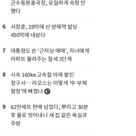
군수동원총국장, 유일하게 숙청 안
됐다
6
서장훈, 28억에 산 양재역 빌딩
450억에 내놨다
7
대통령도 쓴 '근저당 매매', 자녀에게
아파트 물려주는 절세 3단계
8
시속 160㎞ 고속철 아래 쌓인
청구서… 라오스는 어떻게 '中 부채
함정'에 빠졌나
9
62만세트 판매 넘었다, 뿌리고 30분
후 물로 씻어내니 새 집 같은 욕실과
주방