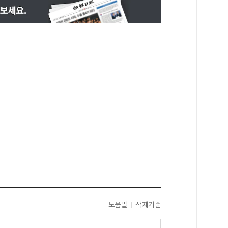
도움말
삭제기준