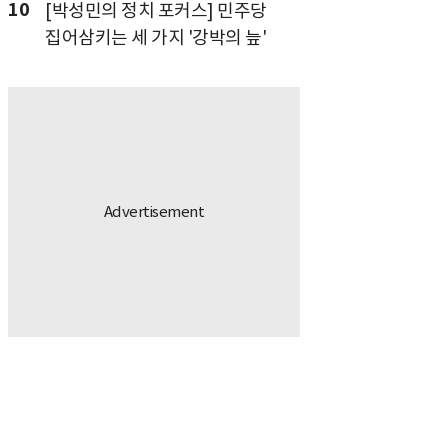
10
[박성민의 정치 포커스] 민주당
집어삼키는 세 가지 '강박의 늪'