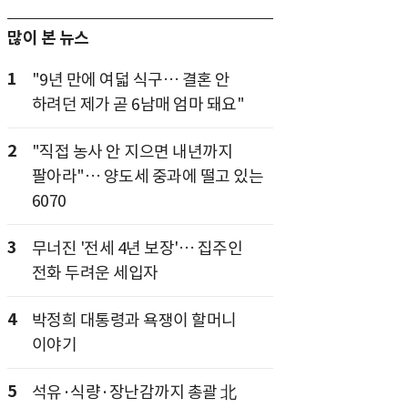
많이 본 뉴스
1
"9년 만에 여덟 식구… 결혼 안
하려던 제가 곧 6남매 엄마 돼요"
2
"직접 농사 안 지으면 내년까지
팔아라"… 양도세 중과에 떨고 있는
6070
3
무너진 '전세 4년 보장'… 집주인
전화 두려운 세입자
4
박정희 대통령과 욕쟁이 할머니
이야기
5
석유·식량·장난감까지 총괄 北