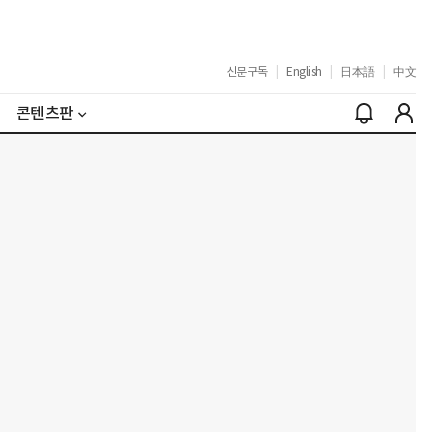
신문구독
|
English
|
日本語
|
中文
콘텐츠판