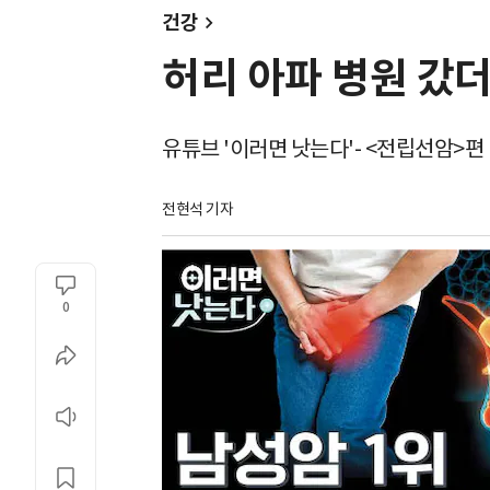
건강
허리 아파 병원 갔
유튜브 '이러면 낫는다'- <전립선암>편
전현석 기자
0