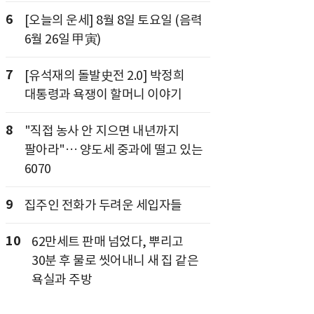
6
[오늘의 운세] 8월 8일 토요일 (음력
6월 26일 甲寅)
7
[유석재의 돌발史전 2.0] 박정희
대통령과 욕쟁이 할머니 이야기
8
"직접 농사 안 지으면 내년까지
팔아라"… 양도세 중과에 떨고 있는
6070
9
집주인 전화가 두려운 세입자들
10
62만세트 판매 넘었다, 뿌리고
30분 후 물로 씻어내니 새 집 같은
욕실과 주방