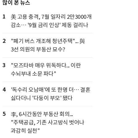
많이 본 뉴스
1
美 고용 충격, 7월 일자리 2만3000개
감소… '9월 금리 인상' 제동 걸리나
2
"폐기 버스 개조해 청년주택"... 與
3선 의원의 부동산 묘수?
3
"모즈타바 매우 위독하다... 이란
수뇌부내 소문 파다"
4
'독수리 오남매'에 또 한명 더… 결혼
싫다더니 '다둥이 부모' 됐다
5
李, 6시간동안 부동산 회의...
"주택공급, 기존 사고방식 벗어나
과감히 실천"