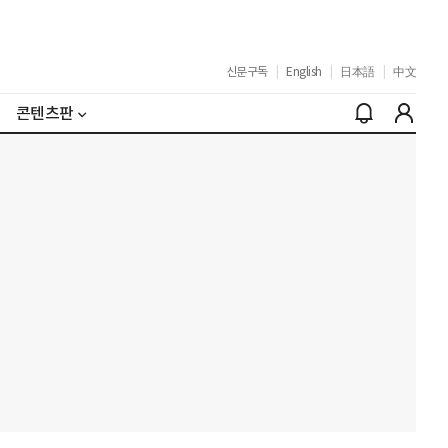
신문구독
|
English
|
日本語
|
中文
콘텐츠판