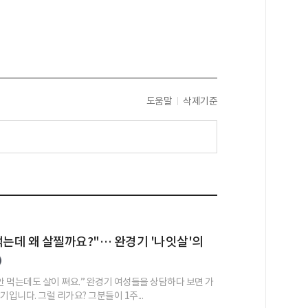
도움말
삭제기준
먹는데 왜 살찔까요?"… 완경기 '나잇살'의
안 먹는데도 살이 쪄요.” 완경기 여성들을 상담하다 보면 가
기입니다. 그럴 리가요? 그분들이 1주...