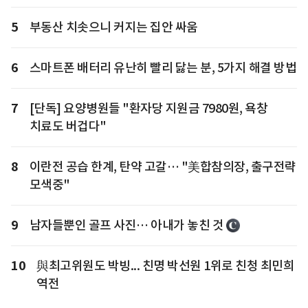
5
부동산 치솟으니 커지는 집안 싸움
6
스마트폰 배터리 유난히 빨리 닳는 분, 5가지 해결 방법
7
[단독] 요양병원들 "환자당 지원금 7980원, 욕창
치료도 버겁다"
8
이란전 공습 한계, 탄약 고갈… "美합참의장, 출구전략
모색중"
9
남자들뿐인 골프 사진… 아내가 놓친 것
10
與최고위원도 박빙... 친명 박선원 1위로 친청 최민희
역전