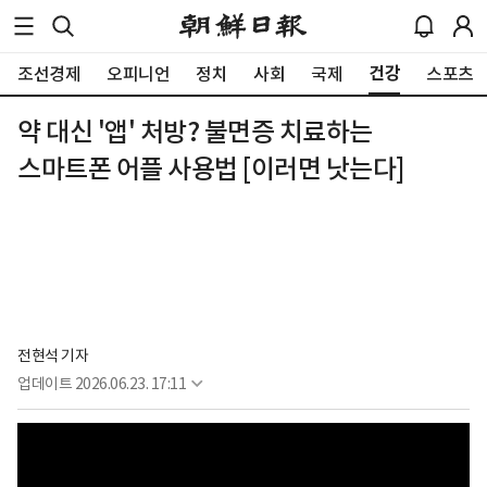
건강
조선경제
오피니언
정치
사회
국제
스포츠
약 대신 '앱' 처방? 불면증 치료하는
스마트폰 어플 사용법 [이러면 낫는다]
전현석 기자
업데이트
2026.06.23. 17:11