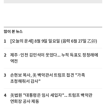
많이 본 뉴스
1
[오늘의 운세] 8월 9일 일요일 (음력 6월 27일 乙卯)
2
제주·인천 김민석이 웃었다... 누적 득표도 정청래에
역전
3
손현보 목사, 美 백악관서 트럼프 접견 "가족
초청해줘서 감사"
4
美법원 "대통령은 임시 세입자"... 트럼프 백악관
연회장 공사 제동