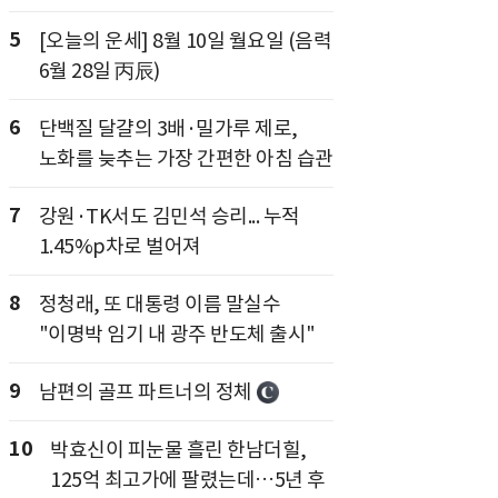
5
[오늘의 운세] 8월 10일 월요일 (음력
6월 28일 丙辰)
6
단백질 달걀의 3배·밀가루 제로,
노화를 늦추는 가장 간편한 아침 습관
7
강원·TK서도 김민석 승리... 누적
1.45%p차로 벌어져
8
정청래, 또 대통령 이름 말실수
"이명박 임기 내 광주 반도체 출시"
9
남편의 골프 파트너의 정체
10
박효신이 피눈물 흘린 한남더힐,
125억 최고가에 팔렸는데…5년 후