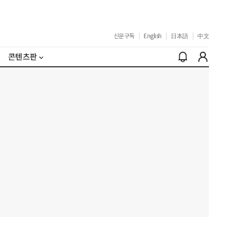
신문구독
|
English
|
日本語
|
中文
콘텐츠판