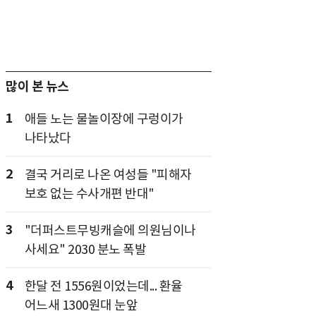
많이 본 뉴스
1
애들 노는 물놀이장에 구렁이가
나타났다
2
결국 거리로 나온 여성들 "피해자
보호 없는 수사개편 반대"
3
"더퍼스트무빙캐슬에 의원님이나
사세요" 2030 분노 폭발
4
한달 전 1556원이었는데... 환율
어느새 1300원대 눈앞