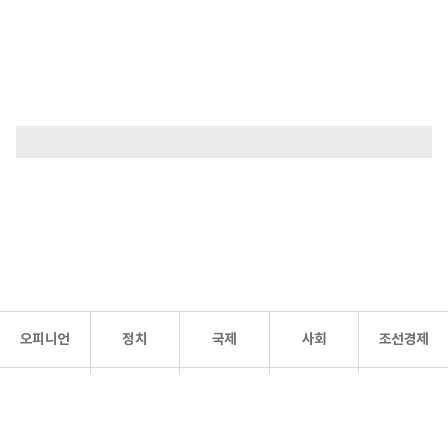
오피니언
정치
국제
사회
조선경제
문화·
조선
스포츠
건강
조선몰
연예
리더스