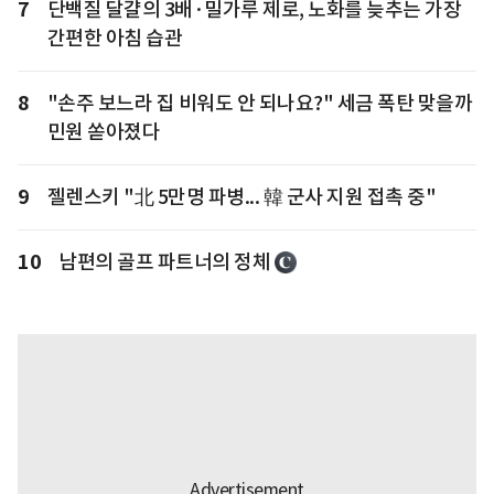
7
단백질 달걀의 3배·밀가루 제로, 노화를 늦추는 가장
간편한 아침 습관
8
"손주 보느라 집 비워도 안 되나요?" 세금 폭탄 맞을까
민원 쏟아졌다
9
젤렌스키 "北 5만명 파병... 韓 군사 지원 접촉 중"
10
남편의 골프 파트너의 정체