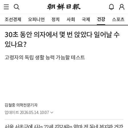
건강
조선경제
오피니언
정치
사회
국제
스포츠
30초 동안 의자에서 몇 번 앉았다 일어날 수
있나요?
고령자의 독립 생활 능력 가늠할 테스트
김철중 의학전문기자
업데이트
2026.05.14. 10:07
서울 서초구에 사는 72세 김모씨는 얼마 전 동네 복지관 건강