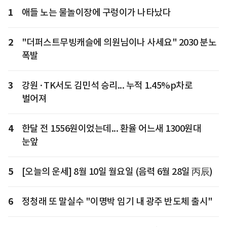
1
애들 노는 물놀이장에 구렁이가 나타났다
2
"더퍼스트무빙캐슬에 의원님이나 사세요" 2030 분노
폭발
3
강원·TK서도 김민석 승리... 누적 1.45%p차로
벌어져
4
한달 전 1556원이었는데... 환율 어느새 1300원대
눈앞
5
[오늘의 운세] 8월 10일 월요일 (음력 6월 28일 丙辰)
6
정청래 또 말실수 "이명박 임기 내 광주 반도체 출시"