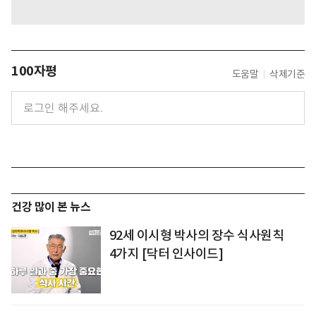
100자평
도움말
삭제기준
건강 많이 본 뉴스
92세 이시형 박사의 장수 식사원칙
4가지 [닥터 인사이드]