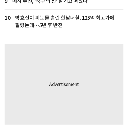
9
메시 부친, '축구의 신' 남기고 떠났다
10
박효신이 피눈물 흘린 한남더힐, 125억 최고가에
팔렸는데…5년 후 반전