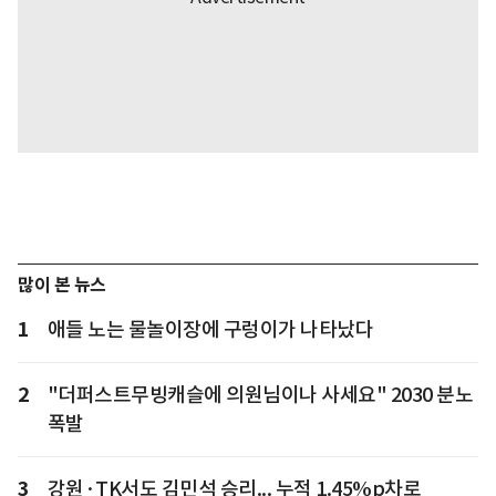
많이 본 뉴스
1
애들 노는 물놀이장에 구렁이가 나타났다
2
"더퍼스트무빙캐슬에 의원님이나 사세요" 2030 분노
폭발
3
강원·TK서도 김민석 승리... 누적 1.45%p차로