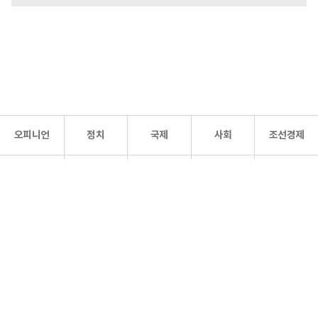
오피니언
정치
국제
사회
조선경제
문화·
조선
스포츠
건강
조선몰
연예
리더스
조선일보 공식 SNS
개인정보처리방침
사이트맵
Copyright 조선일보 All rights reserved. 무단 전재 및 재배포 금지.