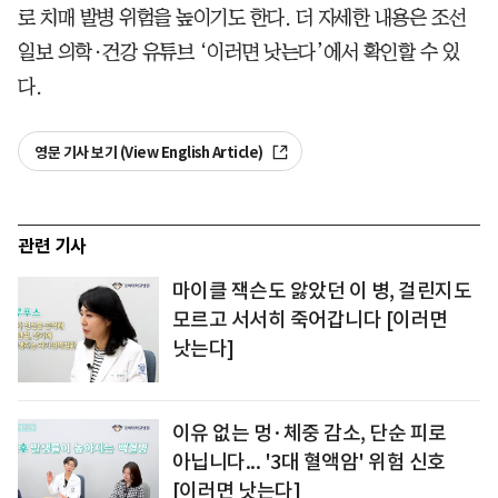
로 치매 발병 위험을 높이기도 한다. 더 자세한 내용은 조선
일보 의학·건강 유튜브 ‘이러면 낫는다’에서 확인할 수 있
다.
영문 기사 보기 (View English Article)
관련 기사
마이클 잭슨도 앓았던 이 병, 걸린지도
모르고 서서히 죽어갑니다 [이러면
낫는다]
이유 없는 멍·체중 감소, 단순 피로
아닙니다... '3대 혈액암' 위험 신호
[이러면 낫는다]