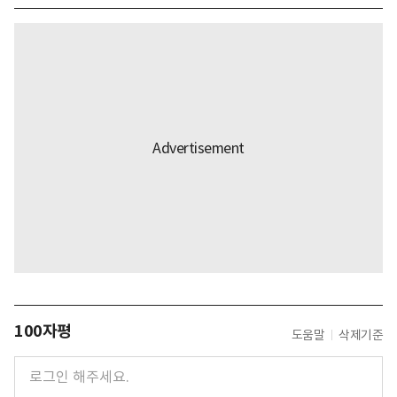
100자평
도움말
삭제기준