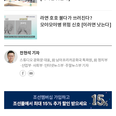
라면 호호 불다가 쓰러진다?
모야모야병 위험 신호 [이러면 낫는다]
전현석 기자
스튜디오 광화문 대표, 前 남아프리카공화국 특파원, 前 정치부
·산업부·사회부·인터넷뉴스부·주말뉴스부 기자