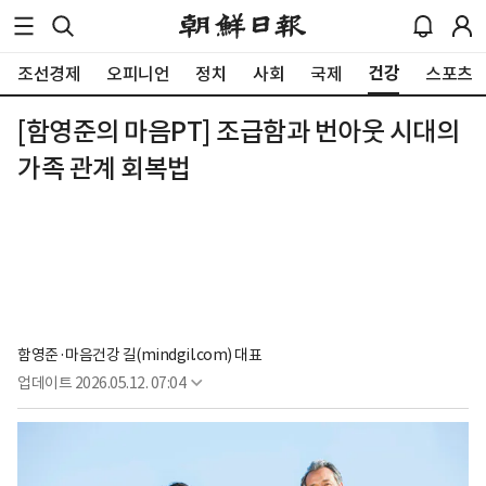
건강
조선경제
오피니언
정치
사회
국제
스포츠
[함영준의 마음PT] 조급함과 번아웃 시대의
가족 관계 회복법
함영준·마음건강 길(mindgil.com) 대표
업데이트
2026.05.12. 07:04