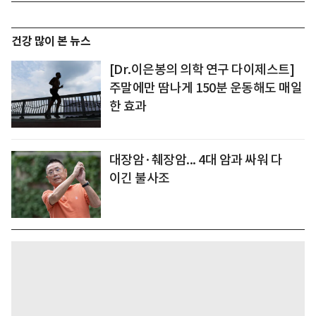
건강 많이 본 뉴스
[Dr.이은봉의 의학 연구 다이제스트]
주말에만 땀나게 150분 운동해도 매일
한 효과
대장암·췌장암... 4대 암과 싸워 다
이긴 불사조