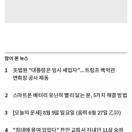
많이 본 뉴스
1
美법원 "대통령은 임시 세입자"... 트럼프 백악관
연회장 공사 제동
2
스마트폰 배터리 유난히 빨리 닳는 분, 5가지 해결 방법
3
[오늘의 운세] 8월 9일 일요일 (음력 6월 27일 乙卯)
4
"침대에 묶여 있었다" 천안 교회서 지내던 11살 숨져