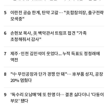
5
이란전 공습 한계, 탄약 고갈… "美합참의장, 출구전략
모색중"
6
손현보 목사, 美 백악관서 트럼프 접견 "가족
초청해줘서 감사"
7
제주·인천 김민석이 웃었다... 누적 득표도 정청래에
역전
8
"中 무인공장과 단가 경쟁 안 돼"… 車부품 성지, 공장
20% 멈췄다
9
'독수리 오남매'에 또 한명 더… 결혼 싫다더니 '다둥이
부모' 됐다