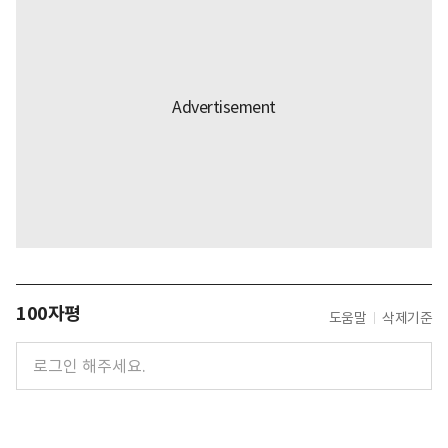
100자평
도움말
삭제기준