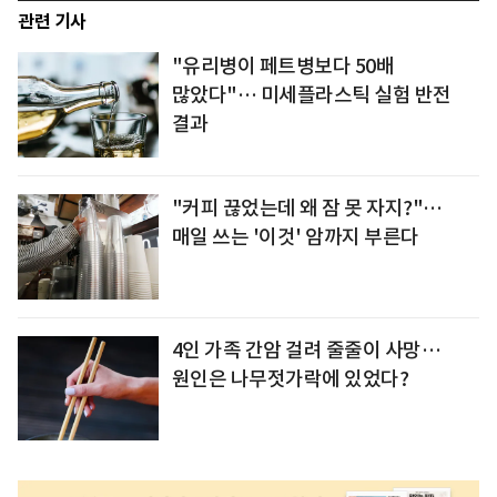
관련 기사
"유리병이 페트병보다 50배
많았다"… 미세플라스틱 실험 반전
결과
"커피 끊었는데 왜 잠 못 자지?"…
매일 쓰는 '이것' 암까지 부른다
4인 가족 간암 걸려 줄줄이 사망…
원인은 나무젓가락에 있었다?