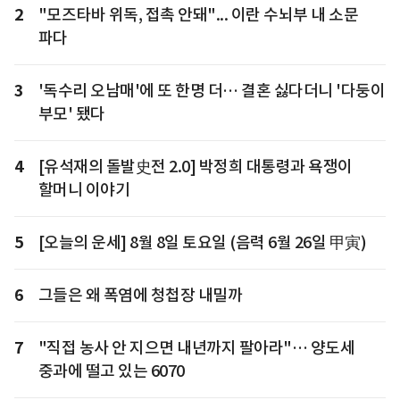
2
"모즈타바 위독, 접촉 안돼"... 이란 수뇌부 내 소문
파다
3
'독수리 오남매'에 또 한명 더… 결혼 싫다더니 '다둥이
부모' 됐다
4
[유석재의 돌발史전 2.0] 박정희 대통령과 욕쟁이
할머니 이야기
5
[오늘의 운세] 8월 8일 토요일 (음력 6월 26일 甲寅)
6
그들은 왜 폭염에 청첩장 내밀까
7
"직접 농사 안 지으면 내년까지 팔아라"… 양도세
중과에 떨고 있는 6070