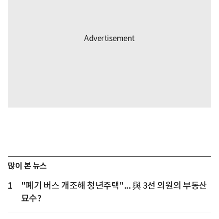
많이 본 뉴스
1
"폐기 버스 개조해 청년주택"... 與 3선 의원의 부동산
묘수?