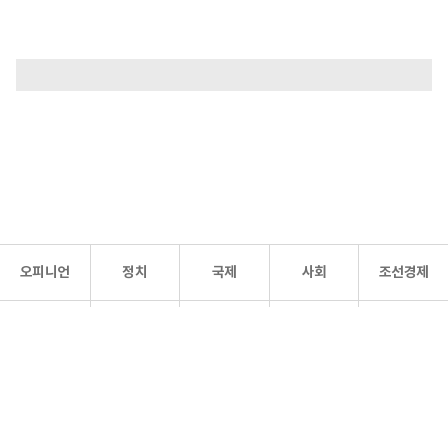
오피니언
정치
국제
사회
조선경제
문화·
조선
스포츠
건강
조선몰
연예
리더스
조선일보 공식 SNS