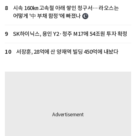
8
시속 160㎞ 고속철 아래 쌓인 청구서… 라오스는
어떻게 '中 부채 함정'에 빠졌나
9
SK하이닉스, 용인 Y2·청주 M17에 54조원 투자 확정
10
서장훈, 28억에 산 양재역 빌딩 450억에 내놨다