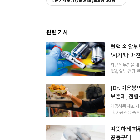
영문 기사 보기 (View English Article)
관련 기사
혈액 속 알부
'사기'나 마
최근 알부민을 내
NS), 일부 건강 
[Dr. 이은
보존제, 전립
가공식품 제조 시
다. 가공식품 중 
따뜻하게 하루
공동구매