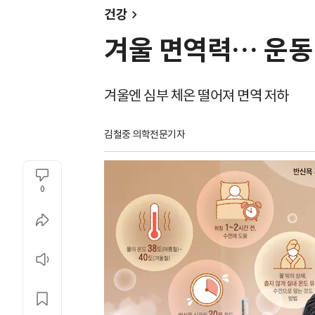
건강
겨울 면역력… 운동
겨울엔 심부 체온 떨어져 면역 저하
김철중 의학전문기자
0