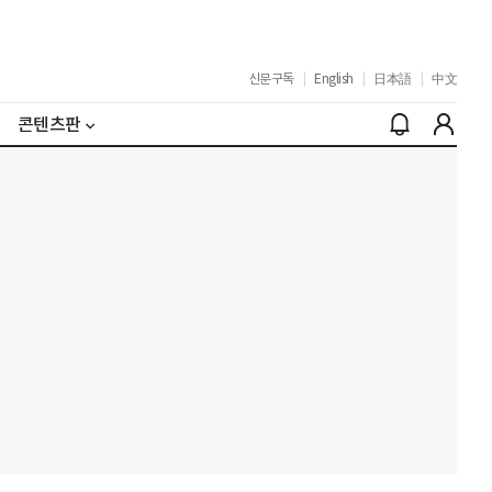
신문구독
|
English
|
日本語
|
中文
콘텐츠판