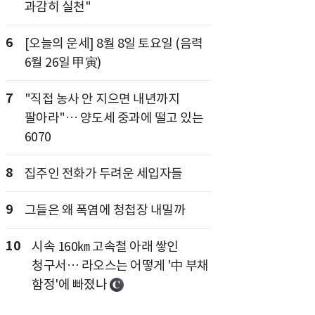
과감히 실천"
6
[오늘의 운세] 8월 8일 토요일 (음력
6월 26일 甲寅)
7
"직접 농사 안 지으면 내년까지
팔아라"… 양도세 중과에 떨고 있는
6070
8
집주인 전화가 두려운 세입자들
9
그들은 왜 폭염에 청첩장 내밀까
10
시속 160㎞ 고속철 아래 쌓인
청구서… 라오스는 어떻게 '中 부채
함정'에 빠졌나