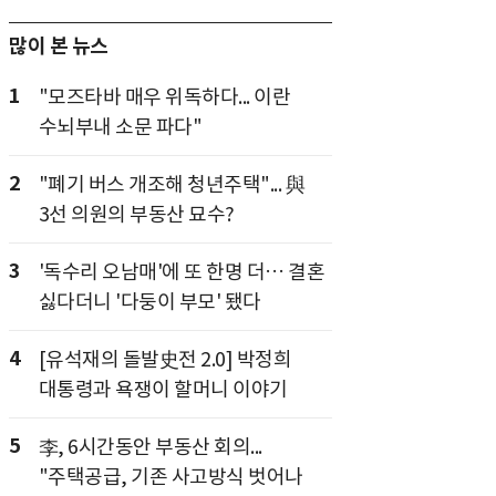
많이 본 뉴스
1
"모즈타바 매우 위독하다... 이란
수뇌부내 소문 파다"
2
"폐기 버스 개조해 청년주택"... 與
3선 의원의 부동산 묘수?
3
'독수리 오남매'에 또 한명 더… 결혼
싫다더니 '다둥이 부모' 됐다
4
[유석재의 돌발史전 2.0] 박정희
대통령과 욕쟁이 할머니 이야기
5
李, 6시간동안 부동산 회의...
"주택공급, 기존 사고방식 벗어나