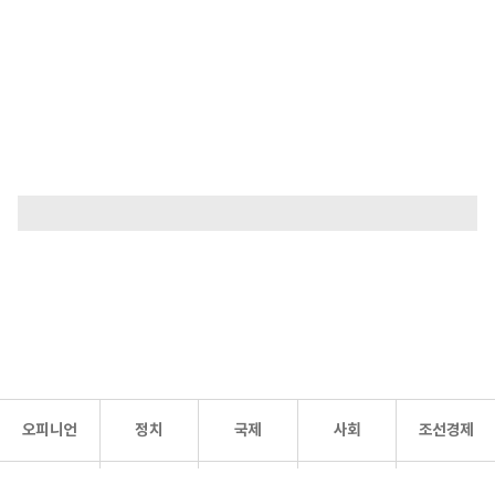
오피니언
정치
국제
사회
조선경제
문화·
조선
스포츠
건강
조선몰