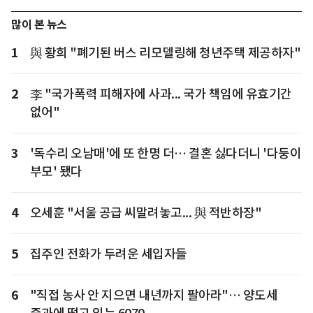
많이 본 뉴스
1
與 황희 "폐기된 버스 리모델링해 청년주택 제공하자"
2
李 "국가폭력 피해자에 사과... 국가 책임에 유효기간
없어"
3
'독수리 오남매'에 또 한명 더… 결혼 싫다더니 '다둥이
부모' 됐다
4
오세훈 "서울 공급 씨말려놓고... 與 적반하장"
5
집주인 전화가 두려운 세입자들
6
"직접 농사 안 지으면 내년까지 팔아라"… 양도세