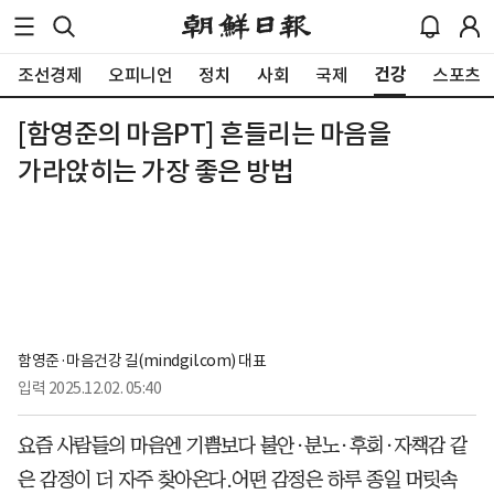
건강
조선경제
오피니언
정치
사회
국제
스포츠
[함영준의 마음PT] 흔들리는 마음을
가라앉히는 가장 좋은 방법
함영준·마음건강 길(mindgil.com) 대표
입력
2025.12.02. 05:40
요즘 사람들의 마음엔 기쁨보다 불안·분노·후회·자책감 같
은 감정이 더 자주 찾아온다.어떤 감정은 하루 종일 머릿속