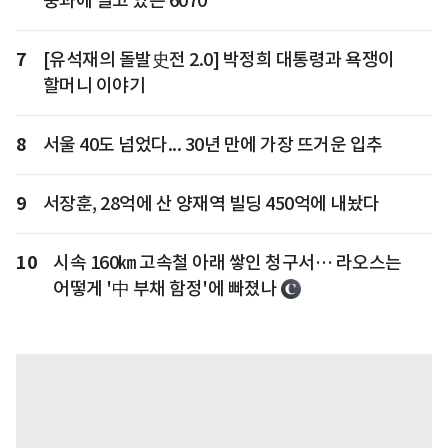
중과에 떨고 있는 6070
7
[유석재의 돌발史전 2.0] 박정희 대통령과 욕쟁이
할머니 이야기
8
서울 40도 넘었다... 30년 만에 가장 뜨거운 입추
9
서장훈, 28억에 산 양재역 빌딩 450억에 내놨다
10
시속 160㎞ 고속철 아래 쌓인 청구서… 라오스는
어떻게 '中 부채 함정'에 빠졌나