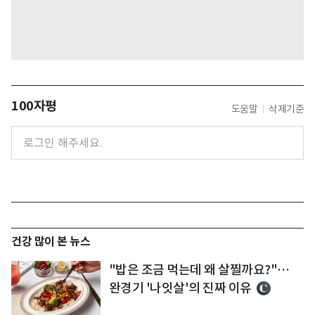
100자평
도움말
삭제기준
건강 많이 본 뉴스
"밥은 조금 먹는데 왜 살찔까요?"…
완경기 '나잇살'의 진짜 이유