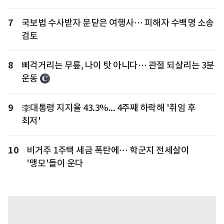
7
국보법 수사받자 문닫은 여행사… 피해자 수백명 소송
검토
8
삐걱거리는 무릎, 나이 탓 아니다… 관절 되살리는 3분
운동
9
李대통령 지지율 43.3%... 4주째 하락해 '취임 후
최저'
10
비거주 1주택 세금 폭탄에… 학군지 전세살이
'맹모'들이 운다