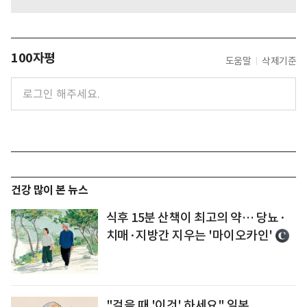
100자평
도움말
삭제기준
건강 많이 본 뉴스
식후 15분 산책이 최고의 약… 당뇨·
치매·지방간 지우는 '마이오카인'
"걸을 때 '이것' 하세요" 일본