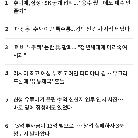
1
추미애, 삼성·SK 공개 압박... "용수 줬는데도 폐수 안
줄여"
2
'대장동' 수사 이끈 특수통... 강백신 검사 사직서 냈다
3
'폐버스 주택' 논란 與 황희... "청년세대에 머리숙여
사과"
4
러시아 최고 여성 부호 고려인 타티야나 김… 우크라
드론에 '유통제국' 흔들
5
친청 유튜버가 올린 李와 신천지 연루 인사 사진…
바로 옆에 정청래도 있었다
6
"5억 투자금이 13억 빚으로"… 창업 실패하자 3중
청구서 날아왔다