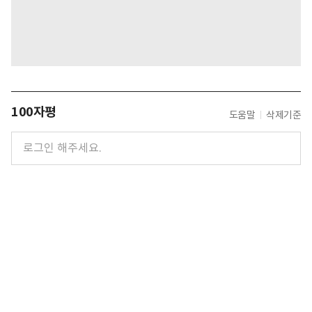
100자평
도움말
삭제기준