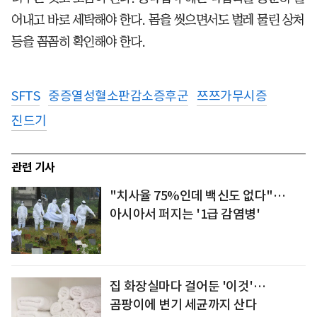
어내고 바로 세탁해야 한다. 몸을 씻으면서도 벌레 물린 상처
등을 꼼꼼히 확인해야 한다.
SFTS
중증열성혈소판감소증후군
쯔쯔가무시증
진드기
관련 기사
"치사율 75%인데 백신도 없다"…
아시아서 퍼지는 '1급 감염병'
집 화장실마다 걸어둔 '이것'…
곰팡이에 변기 세균까지 산다