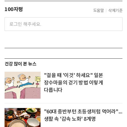
100자평
도움말
삭제기준
건강 많이 본 뉴스
"걸을 때 '이것' 하세요" 일본
장수마을의 걷기 방법 이렇게
다릅니다
"60대 중반부턴 초등생처럼 먹어라"...
생활 속 '감속 노화' 8계명