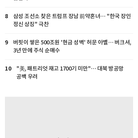
8
삼성 조선소 찾은 트럼프 장남 前약혼녀… "한국 장인
정신 상징" 극찬
9
버핏이 쌓은 500조원 '현금 성벽' 허문 아벨… 버크셔,
3년 만에 주식 순매수
10
"美, 패트리엇 재고 1700기 미만"… 대북 방공망
공백 우려