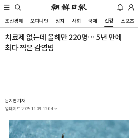
건강
조선경제
오피니언
정치
사회
국제
스포츠
치료제 없는데 올해만 220명… 5년 만에
최다 찍은 감염병
문지연 기자
업데이트
2025.11.09. 12:04