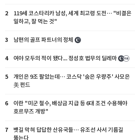
2
119세 코스타리카 남성, 세계 최고령 도전… "비결은
일하고, 잘 먹는 것"
3
남편의 골프 파트너의 정체
4
여야 모두의 적이 됐다... 정성호 법무의 딜레마
5
개인은 9조 팔았는데… 코스닥 '숨은 우량주' 사모은
美 펀드
6
이란 "미군 철수, 배상금 지급 등 6대 조건 수용해야
호르무즈 개방"
7
뱃길 막혀 답답한 산유국들… 유조선 사서 기름길
뚫는다