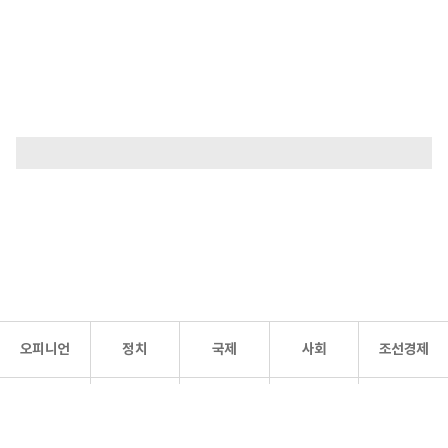
오피니언
정치
국제
사회
조선경제
문화·
조선
스포츠
건강
조선몰
연예
리더스