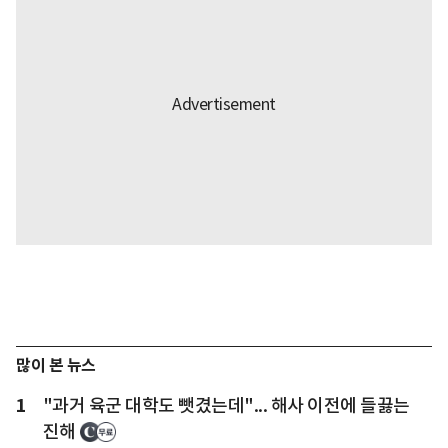
많이 본 뉴스
1
"과거 육군 대학도 뺏겼는데"... 해사 이전에 들끓는
진해