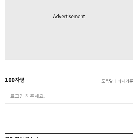
100자평
도움말
삭제기준