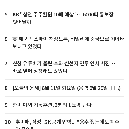
5
KB "삼전 주주환원 10배 예상"… 6000피 횡보장
벗어날까
6
英 해군의 스파이 해상드론, 비밀리에 중국으로 데이터
보내고 있었다
7
친청 유튜버가 올린 李와 신천지 연루 인사 사진…
바로 옆에 정청래도 있었다
8
[오늘의 운세] 8월 11일 화요일 (음력 6월 29일 丁巳)
9
한미 야외 기동훈련, 3분의 1 토막 난다
10
추미애, 삼성·SK 공개 압박... "용수 줬는데도 폐수