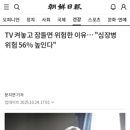
건강
오피니언
정치
사회
국제
스포츠
문화·연예
TV 켜놓고 잠들면 위험한 이유… "심장병
위험 56% 높인다"
문지연 기자
업데이트
2025.10.24. 17:01