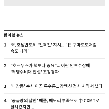
많이 본 뉴스
1
李, 호남반도체 '전격전' 지시... "日 구마모토처럼
속도 내라"
2
"호르무즈가 핵보다 중요"... 이란 안보수장에
'혁명수비대 전설' 초강경파
3
'대장동' 수사 이끈 특수통... 강백신 검사 사직서 냈다
4
'공급망의 달인' 애플, 메모리 부족으로 中 CXMT로
달려갔지만...