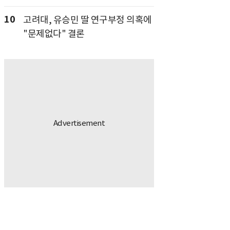
10
고려대, 유승민 딸 연구부정 의혹에
"문제없다" 결론