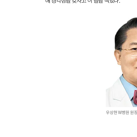
에 경각심을 갖자고 이 글을 적었다.
우상현 W병원 원