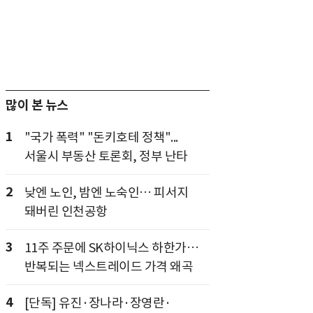
많이 본 뉴스
1
"국가 폭력" "돈키호테 정책"...
서울시 부동산 토론회, 정부 난타
2
낮엔 노인, 밤엔 노숙인… 피서지
돼버린 인천공항
3
11주 주문에 SK하이닉스 하한가…
반복되는 넥스트레이드 가격 왜곡
4
[단독] 유진·장나라·장영란·