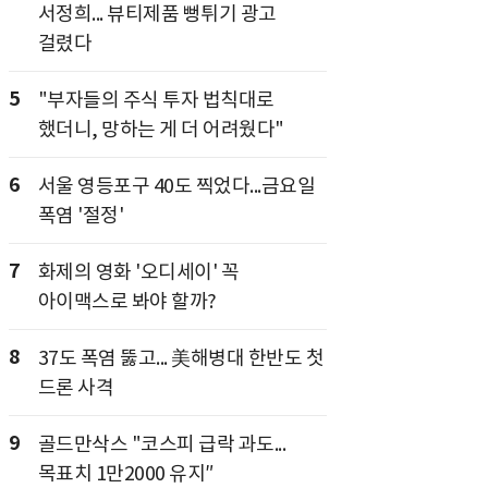
서정희... 뷰티제품 뻥튀기 광고
걸렸다
5
"부자들의 주식 투자 법칙대로
했더니, 망하는 게 더 어려웠다"
6
서울 영등포구 40도 찍었다...금요일
폭염 '절정'
7
화제의 영화 '오디세이' 꼭
아이맥스로 봐야 할까?
8
37도 폭염 뚫고... 美해병대 한반도 첫
드론 사격
9
골드만삭스 "코스피 급락 과도...
목표치 1만2000 유지″