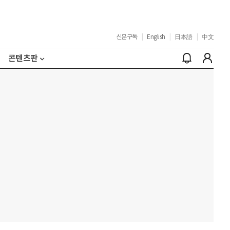
신문구독
|
English
|
日本語
|
中文
콘텐츠판