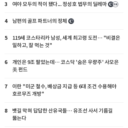
3
여야 모두의 적이 됐다... 정성호 법무의 딜레마
4
남편의 골프 파트너의 정체
5
119세 코스타리카 남성, 세계 최고령 도전… "비결은
일하고, 잘 먹는 것"
6
개인은 9조 팔았는데… 코스닥 '숨은 우량주' 사모은
美 펀드
7
이란 "미군 철수, 배상금 지급 등 6대 조건 수용해야
호르무즈 개방"
8
뱃길 막혀 답답한 산유국들… 유조선 사서 기름길
뚫는다