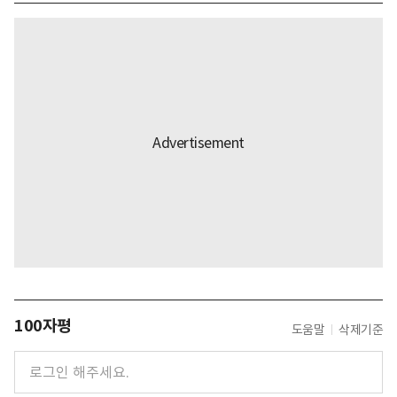
100자평
도움말
삭제기준