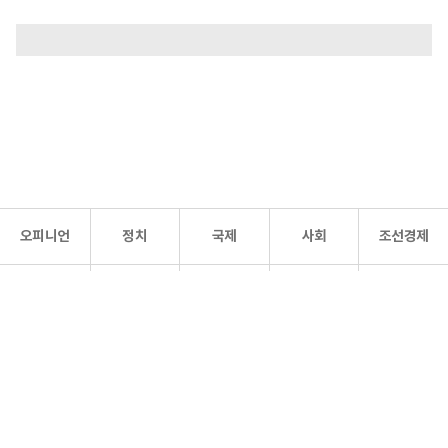
오피니언
정치
국제
사회
조선경제
문화·
조선
스포츠
건강
조선몰
연예
리더스
조선일보 공식 SNS