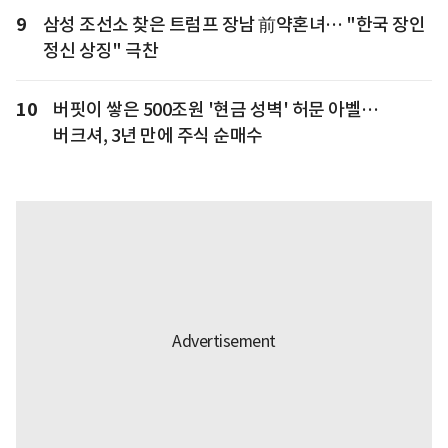
9
삼성 조선소 찾은 트럼프 장남 前약혼녀… "한국 장인
정신 상징" 극찬
10
버핏이 쌓은 500조원 '현금 성벽' 허문 아벨…
버크셔, 3년 만에 주식 순매수