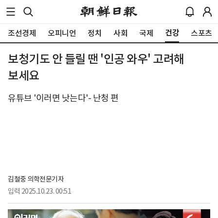
건강
조선경제
오피니언
정치
사회
국제
스포츠
보청기도 안 들릴 땐 '인공 와우' 고려해
보세요
유튜브 '이러면 낫는다'- 난청 편
김철중 의학전문기자
입력
2025.10.23. 00:51