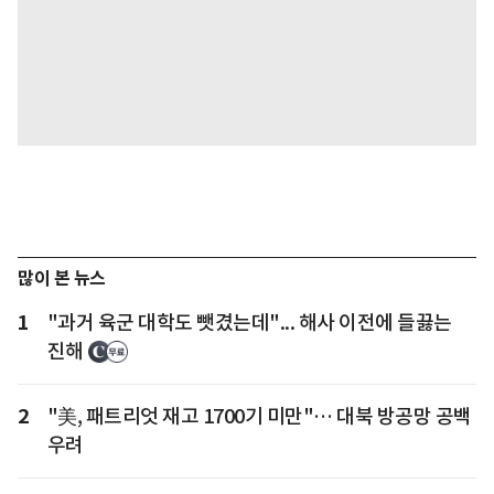
많이 본 뉴스
1
"과거 육군 대학도 뺏겼는데"... 해사 이전에 들끓는
진해
2
"美, 패트리엇 재고 1700기 미만"… 대북 방공망 공백
우려