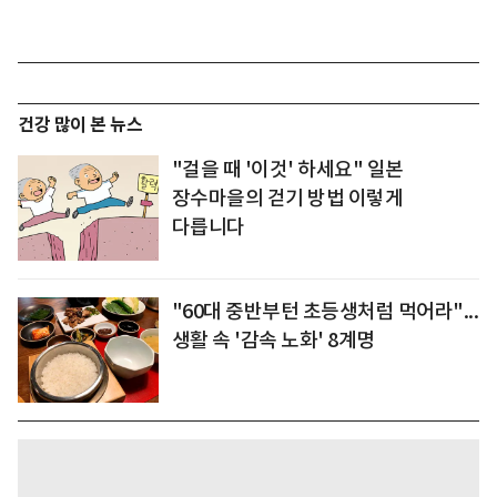
건강 많이 본 뉴스
"걸을 때 '이것' 하세요" 일본
장수마을의 걷기 방법 이렇게
다릅니다
"60대 중반부턴 초등생처럼 먹어라"...
생활 속 '감속 노화' 8계명