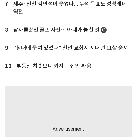
7
제주·인천 김민석이 웃었다... 누적 득표도 정청래에
역전
8
남자들뿐인 골프 사진… 아내가 놓친 것
9
"침대에 묶여 있었다" 천안 교회서 지내던 11살 숨져
10
부동산 치솟으니 커지는 집안 싸움