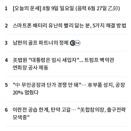
1
[오늘의 운세] 8월 9일 일요일 (음력 6월 27일 乙卯)
2
스마트폰 배터리 유난히 빨리 닳는 분, 5가지 해결 방법
3
남편의 골프 파트너의 정체
4
美법원 "대통령은 임시 세입자"... 트럼프 백악관
연회장 공사 제동
5
"中 무인공장과 단가 경쟁 안 돼"… 車부품 성지, 공장
20% 멈췄다
6
이란전 공습 한계, 탄약 고갈… "美합참의장, 출구전략
모색중"