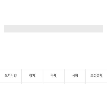
오피니언
정치
국제
사회
조선경제
문화·
조선
스포츠
건강
조선몰
연예
리더스
조선일보 공식 SNS