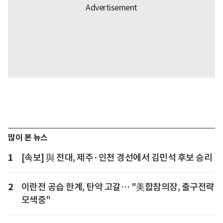
많이 본 뉴스
1
[속보] 與 전대, 제주·인천 경선에서 김민석 후보 승리
2
이란전 공습 한계, 탄약 고갈… "美합참의장, 출구전략
모색중"