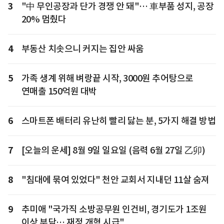
3
"中 무인공장과 단가 경쟁 안 돼"… 車부품 성지, 공장
20% 멈췄다
4
부동산 치솟으니 커지는 집안 싸움
5
가족 생계 위해 벼랑끝 시작, 3000원 추어탕으로
연매출 150억원 대박
6
스마트폰 배터리 유난히 빨리 닳는 분, 5가지 해결 방법
7
[오늘의 운세] 8월 9일 일요일 (음력 6월 27일 乙卯)
8
"침대에 묶여 있었다" 천안 교회서 지내던 11살 숨져
9
추미애 "국가직 소방공무원 인건비, 경기도가 1조원
이상 부담… 재정 개혁 시급"