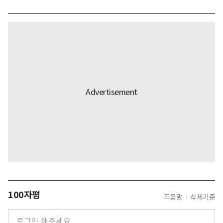
100자평
도움말
삭제기준