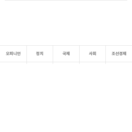
오피니언
정치
국제
사회
조선경제
문화·
조선
스포츠
건강
조선몰
연예
리더스
조선일보 공식 SNS
개인정보처리방침
사이트맵
Copyright 조선일보 All rights reserved. 무단 전재 및 재배포 금지.