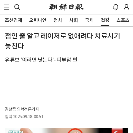
건강
조선경제
오피니언
정치
사회
국제
스포츠
점인 줄 알고 레이저로 없애려다 치료시기
놓친다
유튜브 '이러면 낫는다'- 피부암 편
김철중 의학전문기자
입력
2025.09.18. 00:51