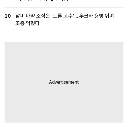
10
남미 마약 조직은 '드론 고수'... 우크라 용병 뛰며
조종 익혔다