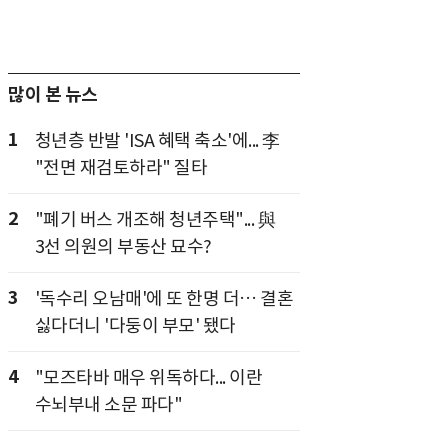
많이 본 뉴스
1
청년층 반발 'ISA 혜택 축소'에... 李
"전면 재검토하라" 질타
2
"폐기 버스 개조해 청년주택"... 與
3선 의원의 부동산 묘수?
3
'독수리 오남매'에 또 한명 더… 결혼
싫다더니 '다둥이 부모' 됐다
4
"모즈타바 매우 위독하다... 이란
수뇌부내 소문 파다"