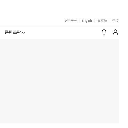
신문구독
|
English
|
日本語
|
中文
콘텐츠판