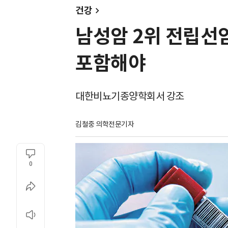
건강
남성암 2위 전립선암
포함해야
대한비뇨기종양학회서 강조
김철중 의학전문기자
0