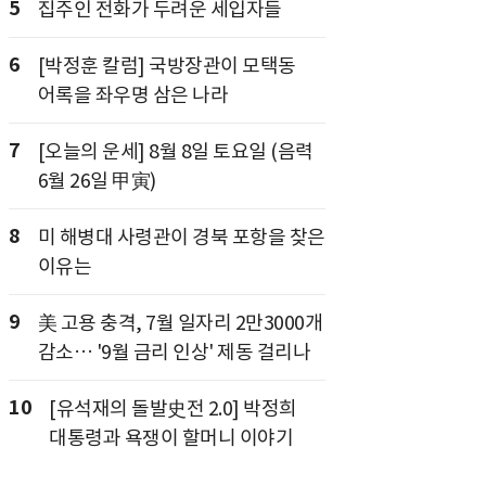
5
집주인 전화가 두려운 세입자들
6
[박정훈 칼럼] 국방장관이 모택동
어록을 좌우명 삼은 나라
7
[오늘의 운세] 8월 8일 토요일 (음력
6월 26일 甲寅)
8
미 해병대 사령관이 경북 포항을 찾은
이유는
9
美 고용 충격, 7월 일자리 2만3000개
감소… '9월 금리 인상' 제동 걸리나
10
[유석재의 돌발史전 2.0] 박정희
대통령과 욕쟁이 할머니 이야기