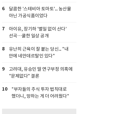
6
달콤한 '스테비아 토마토'... 농산물
아닌 가공식품이었다
7
아이유, 장기하 '별일 없이 산다'
선곡…쿨한 일상 공개
8
유난히 근육이 잘 붙는 당신... "내
안에 네안데르탈인 있다"
9
고려대, 유승민 딸 연구부정 의혹에
"문제없다" 결론
10
"부자들의 주식 투자 법칙대로
했더니, 망하는 게 더 어려웠다"