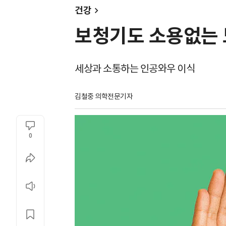
건강
보청기도 소용없는 
세상과 소통하는 인공와우 이식
김철중 의학전문기자
0