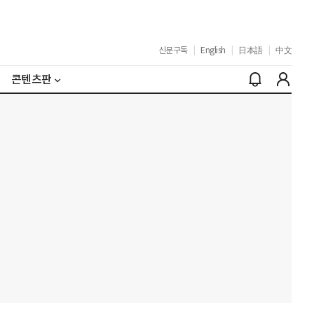
신문구독
|
English
|
日本語
|
中文
콘텐츠판