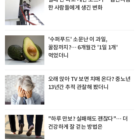
한 사람들에게 생긴 변화
'수퍼푸드' 소문난 이 과일,
꿀잠까지?… 6개월간 '1일 1개'
먹었더니
오래 앉아 TV 보면 치매 온다? 중노년
13년간 추적 관찰해 봤더니
"하루 만보? 실패해도 괜찮다"… 더
건강하게 잘 걷는 방법은