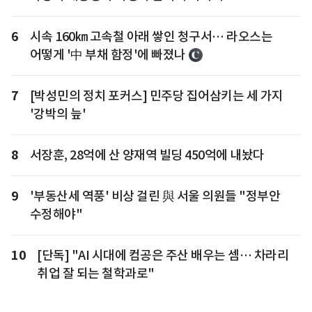
6
시속 160㎞ 고속철 아래 쌓인 청구서… 라오스는
어떻게 '中 부채 함정'에 빠졌나
7
[박성민의 정치 포커스] 민주당 집어삼키는 세 가지
'강박의 늪'
8
서장훈, 28억에 산 양재역 빌딩 450억에 내놨다
9
'부동산세 역풍' 비상 걸린 與 서울 의원들 "정부안
수정해야"
10
[단독] "AI 시대에 컴공은 주산 배우는 셈… 차라리
취업 잘 되는 철학과로"