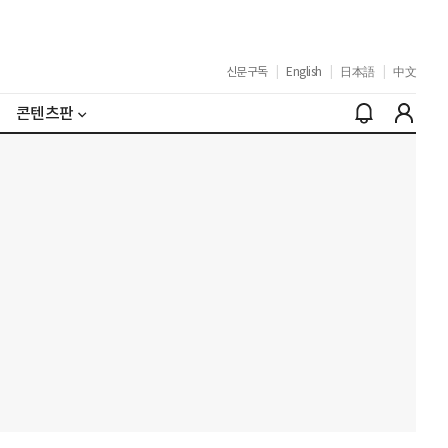
신문구독
|
English
|
日本語
|
中文
콘텐츠판