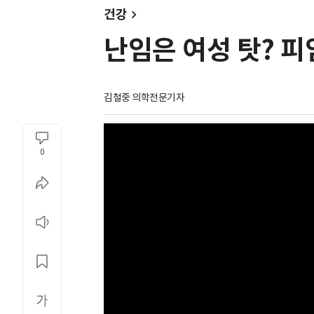
건강
난임은 여성 탓? 피
김철중 의학전문기자
0