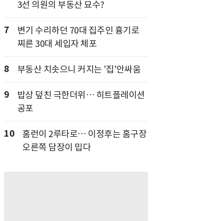
3선 의원의 부동산 묘수?
7
변기 수리하던 70대 집주인 흉기로
찌른 30대 세입자 체포
8
부동산 치솟으니 커지는 '집'안싸움
9
밥상 덮친 극한더위… 히트플레이션
공포
10
홈런이 2루타로… 이정후는 홈구장
오른쪽 담장이 밉다