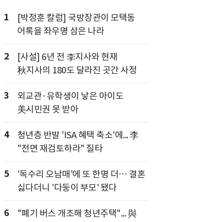
1
[박정훈 칼럼] 국방장관이 모택동
어록을 좌우명 삼은 나라
2
[사설] 6년 전 李지사와 현재
秋지사의 180도 달라진 곳간 사정
3
외교관·유학생이 낳은 아이도
美시민권 못 받아
4
청년층 반발 'ISA 혜택 축소'에... 李
"전면 재검토하라" 질타
5
'독수리 오남매'에 또 한명 더… 결혼
싫다더니 '다둥이 부모' 됐다
6
"폐기 버스 개조해 청년주택"... 與