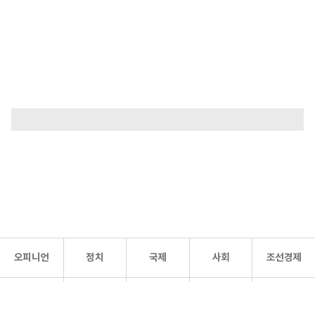
오피니언
정치
국제
사회
조선경제
문화·
조선
스포츠
건강
조선몰
연예
리더스