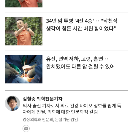
34년 암 투병 '4전 4승'… "낙천적
생각이 힘든 시간 버틴 힘이었다"
유전, 면역 저하, 고령, 흡연…
완치됐어도 다른 암 걸릴 수 있어
김철중 의학전문기자
의사 출신 기자로서 의료 건강 바이오 정보를 쉽게 독
자에게 전달. 의학에 대한 인문학적 칼럼
영상의학과 전문의, 논설위원 겸임.