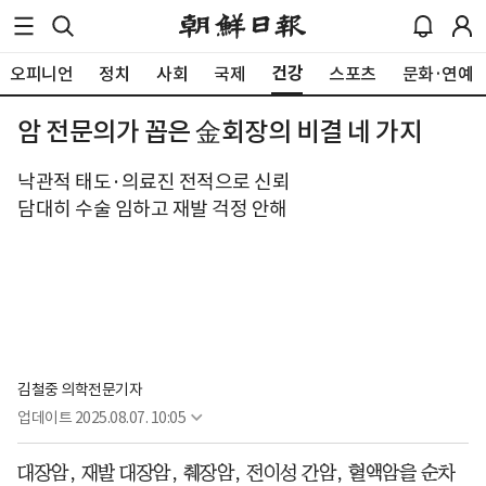
건강
오피니언
정치
사회
국제
스포츠
문화·연예
암 전문의가 꼽은 金회장의 비결 네 가지
낙관적 태도·의료진 전적으로 신뢰
담대히 수술 임하고 재발 걱정 안해
김철중 의학전문기자
업데이트
2025.08.07. 10:05
대장암, 재발 대장암, 췌장암, 전이성 간암, 혈액암을 순차