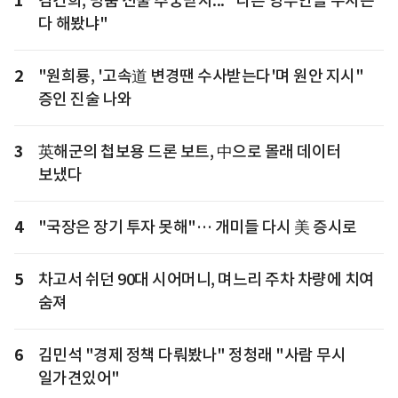
1
김건희, 명품 선물 추궁받자... "다른 영부인들 수사는
다 해봤냐"
2
"원희룡, '고속道 변경땐 수사받는다'며 원안 지시"
증인 진술 나와
3
英해군의 첩보용 드론 보트, 中으로 몰래 데이터
보냈다
4
"국장은 장기 투자 못해"… 개미들 다시 美 증시로
5
차고서 쉬던 90대 시어머니, 며느리 주차 차량에 치여
숨져
6
김민석 "경제 정책 다뤄봤나" 정청래 "사람 무시
일가견있어"