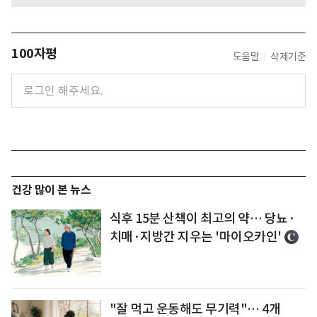
100자평
도움말
삭제기준
건강 많이 본 뉴스
식후 15분 산책이 최고의 약… 당뇨·
치매·지방간 지우는 '마이오카인'
"잘 먹고 운동해도 무기력"… 4개