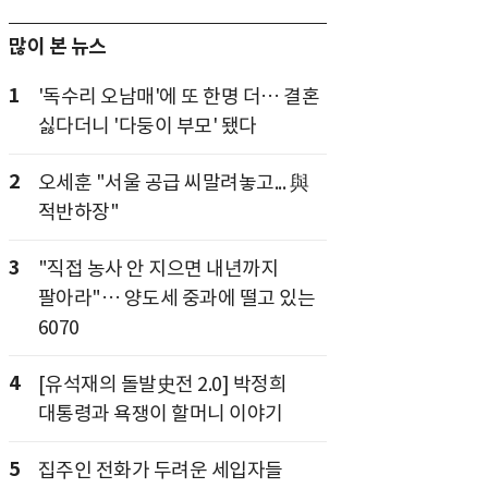
많이 본 뉴스
1
'독수리 오남매'에 또 한명 더… 결혼
싫다더니 '다둥이 부모' 됐다
2
오세훈 "서울 공급 씨말려놓고... 與
적반하장"
3
"직접 농사 안 지으면 내년까지
팔아라"… 양도세 중과에 떨고 있는
6070
4
[유석재의 돌발史전 2.0] 박정희
대통령과 욕쟁이 할머니 이야기
5
집주인 전화가 두려운 세입자들