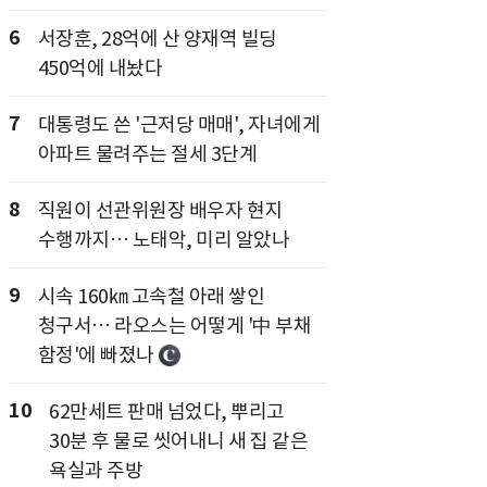
6
서장훈, 28억에 산 양재역 빌딩
450억에 내놨다
7
대통령도 쓴 '근저당 매매', 자녀에게
아파트 물려주는 절세 3단계
8
직원이 선관위원장 배우자 현지
수행까지… 노태악, 미리 알았나
9
시속 160㎞ 고속철 아래 쌓인
청구서… 라오스는 어떻게 '中 부채
함정'에 빠졌나
10
62만세트 판매 넘었다, 뿌리고
30분 후 물로 씻어내니 새 집 같은
욕실과 주방