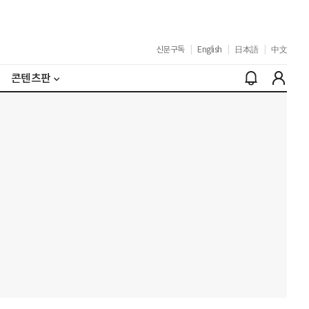
신문구독
|
English
|
日本語
|
中文
콘텐츠판