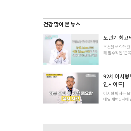
건강 많이 본 뉴스
노년기 최고의
조선일보 의학 전
해 필수적인 ‘근육
92세 이시형
인사이드]
이시형 박사는 올해
매일 새벽 5시에 일