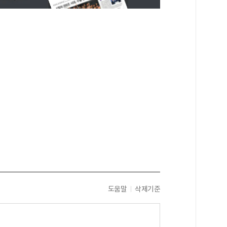
도움말
삭제기준