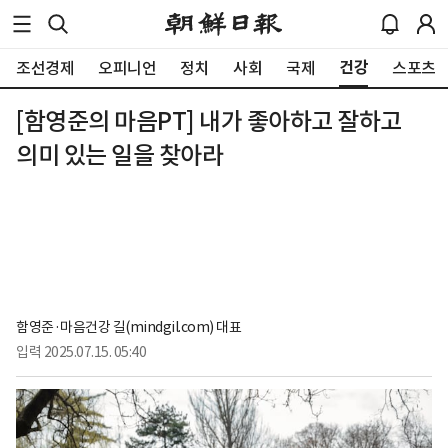
건강
조선경제
오피니언
정치
사회
국제
스포츠
[함영준의 마음PT] 내가 좋아하고 잘하고
의미 있는 일을 찾아라
함영준·마음건강 길(mindgil.com) 대표
입력
2025.07.15. 05:40