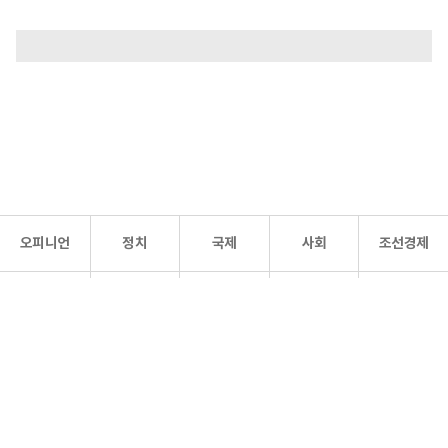
오피니언
정치
국제
사회
조선경제
문화·
조선
스포츠
건강
조선몰
연예
리더스
조선일보 공식 SNS