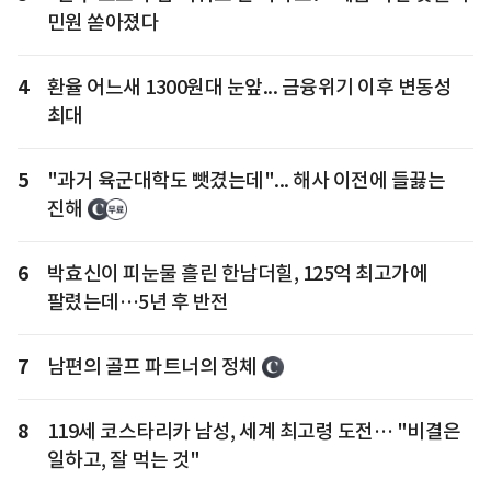
민원 쏟아졌다
4
환율 어느새 1300원대 눈앞... 금융위기 이후 변동성
최대
5
"과거 육군대학도 뺏겼는데"... 해사 이전에 들끓는
진해
6
박효신이 피눈물 흘린 한남더힐, 125억 최고가에
팔렸는데…5년 후 반전
7
남편의 골프 파트너의 정체
8
119세 코스타리카 남성, 세계 최고령 도전… "비결은
일하고, 잘 먹는 것"