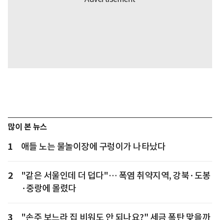
많이 본 뉴스
1
애들 노는 물놀이장에 구렁이가 나타났다
2
"같은 서울인데 더 덥다"… 폭염 취약지역, 강북·도봉
·중랑에 몰렸다
3
"손주 보느라 집 비워도 안 되나요?" 세금 폭탄 맞을까