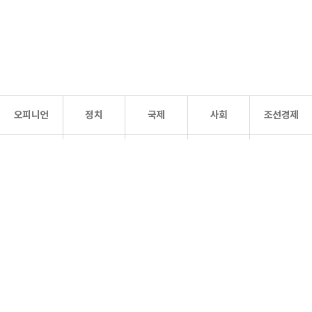
오피니언
정치
국제
사회
조선경제
문화·
조선
스포츠
건강
조선몰
연예
리더스
조선일보 공식 SNS
개인정보처리방침
사이트맵
Copyright 조선일보 All rights reserved. 무단 전재 및 재배포 금지.