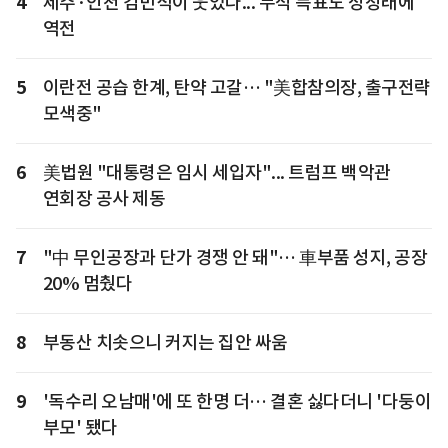
4
제주·인천 김민석이 웃었다... 누적 득표도 정청래에
역전
5
이란전 공습 한계, 탄약 고갈… "美합참의장, 출구전략
모색중"
6
美법원 "대통령은 임시 세입자"... 트럼프 백악관
연회장 공사 제동
7
"中 무인공장과 단가 경쟁 안 돼"… 車부품 성지, 공장
20% 멈췄다
8
부동산 치솟으니 커지는 집안 싸움
9
'독수리 오남매'에 또 한명 더… 결혼 싫다더니 '다둥이
부모' 됐다