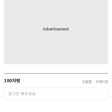
100자평
도움말
삭제기준