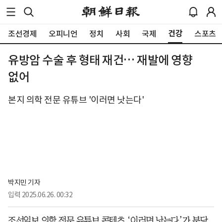
건강
조선경제
오피니언
정치
사회
국제
스포츠
유방암 수술 후 형태 재건… 재발에 영향
없어
본지 의학 전문 유튜브 '이러면 낫는다'
박지민 기자
입력
2025.06.26. 00:32
조선일보 의학 전문 유튜브 콘텐츠 ‘이러면 낫는다’가 분당