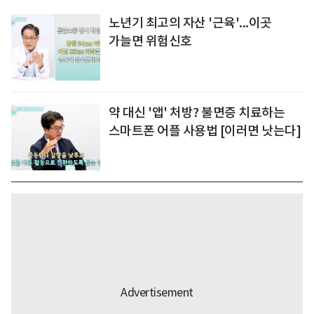
노년기 최고의 자산 '근육'...이곳
가늘면 위험신호
약 대신 '앱' 처방? 불면증 치료하는
스마트폰 어플 사용법 [이러면 낫는다]