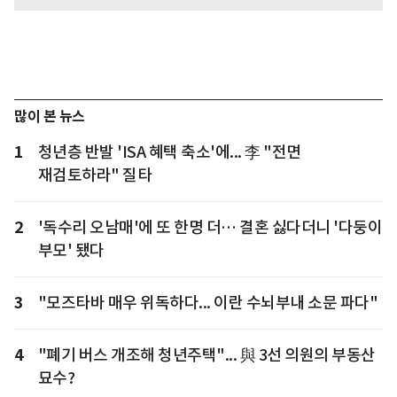
많이 본 뉴스
1
청년층 반발 'ISA 혜택 축소'에... 李 "전면
재검토하라" 질타
2
'독수리 오남매'에 또 한명 더… 결혼 싫다더니 '다둥이
부모' 됐다
3
"모즈타바 매우 위독하다... 이란 수뇌부내 소문 파다"
4
"폐기 버스 개조해 청년주택"... 與 3선 의원의 부동산
묘수?