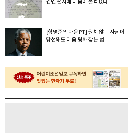
건넨 편지에 마음이 울컥했다
[함영준의 마음PT] 원치 않는 사람이
당선돼도 마음 평화 찾는 법