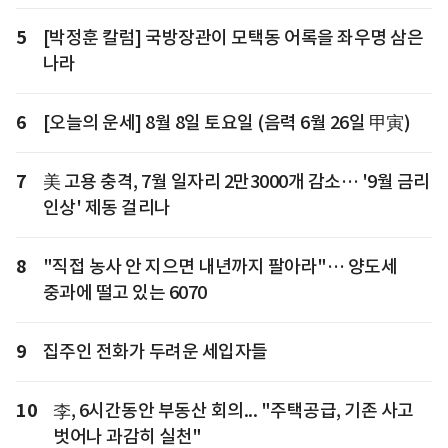
5
[박정훈 칼럼] 국방장관이 모택동 어록을 좌우명 삼은
나라
6
[오늘의 운세] 8월 8일 토요일 (음력 6월 26일 甲寅)
7
美 고용 충격, 7월 일자리 2만3000개 감소… '9월 금리
인상' 제동 걸리나
8
"직접 농사 안 지으면 내년까지 팔아라"… 양도세
중과에 떨고 있는 6070
9
집주인 전화가 두려운 세입자들
10
李, 6시간동안 부동산 회의... "주택공급, 기존 사고
벗어나 과감히 실천"