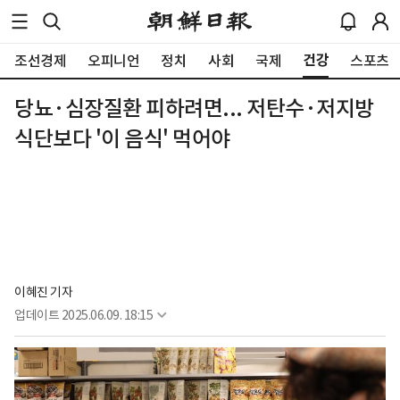
건강
조선경제
오피니언
정치
사회
국제
스포츠
당뇨·심장질환 피하려면... 저탄수·저지방
식단보다 '이 음식' 먹어야
이혜진 기자
업데이트
2025.06.09. 18:15