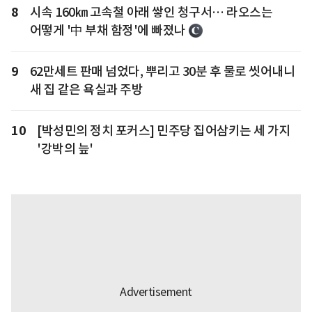
8
시속 160㎞ 고속철 아래 쌓인 청구서… 라오스는
어떻게 '中 부채 함정'에 빠졌나
9
62만세트 판매 넘었다, 뿌리고 30분 후 물로 씻어내니
새 집 같은 욕실과 주방
10
[박성민의 정치 포커스] 민주당 집어삼키는 세 가지
'강박의 늪'