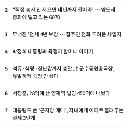
2
"직접 농사 안 지으면 내년까지 팔아라"… 양도세
중과에 떨고 있는 6070
3
무너진 '전세 4년 보장'… 집주인 전화 두려운 세입자
4
박정희 대통령과 욕쟁이 할머니 이야기
5
석유·식량·장난감까지 총괄 北 군수동원총국장,
유일하게 숙청 안 됐다
6
서장훈, 28억에 산 양재역 빌딩 450억에 내놨다
7
대통령도 쓴 '근저당 매매', 자녀에게 아파트 물려주는
절세 3단계