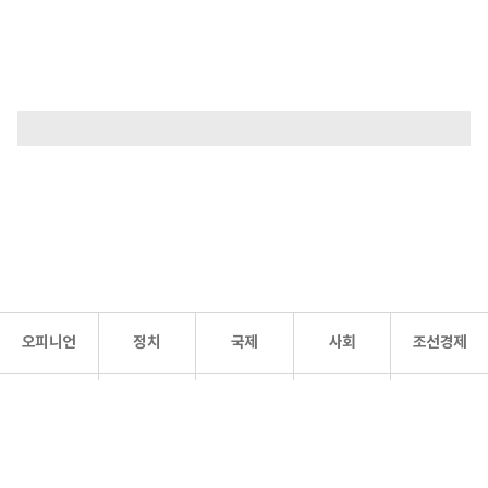
오피니언
정치
국제
사회
조선경제
문화·
조선
스포츠
건강
조선몰
연예
리더스
조선일보 공식 SNS