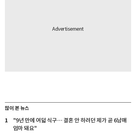
많이 본 뉴스
1
"9년 만에 여덟 식구… 결혼 안 하려던 제가 곧 6남매
엄마 돼요"