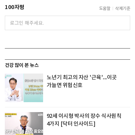
100자평
도움말
삭제기준
건강 많이 본 뉴스
노년기 최고의 자산 '근육'...이곳
가늘면 위험신호
92세 이시형 박사의 장수 식사원칙
4가지 [닥터 인사이드]