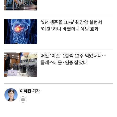
'5년 생존율 10%' 췌장암 실험서
'이것' 하나 바꿨더니 예방 효과
매일 '이것' 1컵씩 12주 먹었더니…
콜레스테롤·염증 잡았다
이혜진 기자