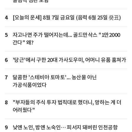
올림픽 심판 포함
4
[오늘의 운세] 8월 7일 금요일 (음력 6월 25일 癸丑)
5
자고나면 주가 떨어지는데... 골드만삭스 "1만2000
간다" 왜?
6
'당근'에서 구한 20대 가사도우미, 어머니 유품 훔쳐가
7
달콤한 '스테비아 토마토'... 농산물 아닌
가공식품이었다
8
"부자들의 주식 투자 법칙대로 했더니, 망하는 게 더
어려웠다"
9
낮엔 노인, 밤엔 노숙인… 피서지 돼버린 인천공항