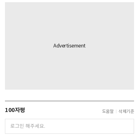
100자평
도움말
삭제기준