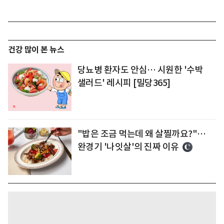
건강 많이 본 뉴스
당뇨병 환자도 안심… 시원한 '수박
샐러드' 레시피 [밀당365]
"밥은 조금 먹는데 왜 살찔까요?"…
완경기 '나잇살'의 진짜 이유