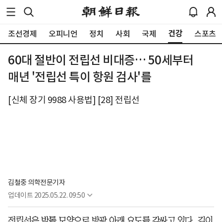
건강
조선경제
오피니언
정치
사회
국제
스포츠
60대 절반이 전립선 비대증… 50세부터
매년 '전립선 특이 항원 검사'를
[신체 장기 9988 사용법] [28] 전립선
김철중 의학전문기자
업데이트
2025.05.22. 09:50
전립선은 밤톨 모양으로 방광 아래 요도를 감싸고 있다. 길이