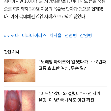
시아에서만 100여 명의 사망자를 냈다. 이어 인도 등을 중심
으로 현재까지 220명 이상의 목숨을 앗아간 것으로 집계됐
다. 아직 국내에선 감염 사례가 보고되지 않았다.
#
코로나
니파바이러스
치사율
전염병
감염병
관련 기사
"노래방 마이크에 입 댔다가"… 8년째
고통 호소한 여성, 무슨 일?
"베트남 갔다 와 걸렸다"… 전 세계
유행 '이 병' 국내서도 잇단 확진