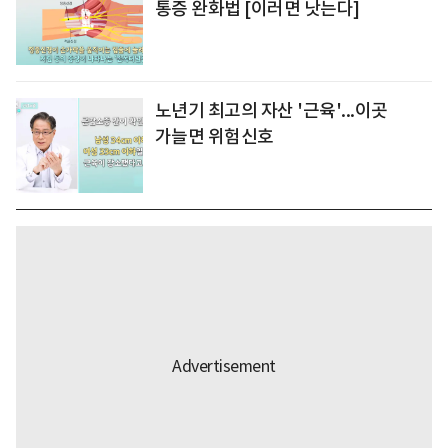
통증 완화법 [이러면 낫는다]
노년기 최고의 자산 '근육'...이곳
가늘면 위험신호