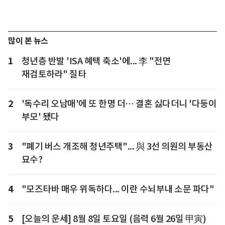
많이 본 뉴스
1
청년층 반발 'ISA 혜택 축소'에... 李 "전면
재검토하라" 질타
2
'독수리 오남매'에 또 한명 더… 결혼 싫다더니 '다둥이
부모' 됐다
3
"폐기 버스 개조해 청년주택"... 與 3선 의원의 부동산
묘수?
4
"모즈타바 매우 위독하다... 이란 수뇌부내 소문 파다"
5
[오늘의 운세] 8월 8일 토요일 (음력 6월 26일 甲寅)