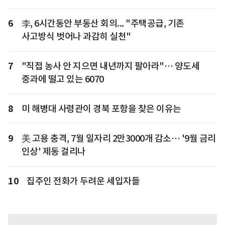
6
李, 6시간동안 부동산 회의... "주택공급, 기존
사고방식 벗어나 과감히 실천"
7
"직접 농사 안 지으면 내년까지 팔아라"… 양도세
중과에 떨고 있는 6070
8
미 해병대 사령관이 경북 포항을 찾은 이유는
9
美 고용 충격, 7월 일자리 2만3000개 감소… '9월 금리
인상' 제동 걸리나
10
집주인 전화가 두려운 세입자들