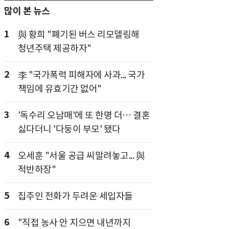
많이 본 뉴스
1
與 황희 "폐기된 버스 리모델링해
청년주택 제공하자"
2
李 "국가폭력 피해자에 사과... 국가
책임에 유효기간 없어"
3
'독수리 오남매'에 또 한명 더… 결혼
싫다더니 '다둥이 부모' 됐다
4
오세훈 "서울 공급 씨말려놓고... 與
적반하장"
5
집주인 전화가 두려운 세입자들
6
"직접 농사 안 지으면 내년까지