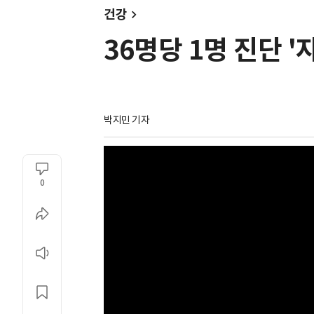
건강
36명당 1명 진단 
박지민 기자
0