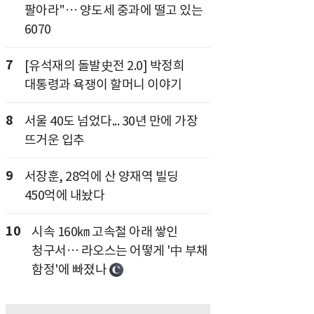
팔아라"… 양도세 중과에 떨고 있는
6070
7
[유석재의 돌발史전 2.0] 박정희
대통령과 욕쟁이 할머니 이야기
8
서울 40도 넘었다... 30년 만에 가장
뜨거운 입추
9
서장훈, 28억에 산 양재역 빌딩
450억에 내놨다
10
시속 160㎞ 고속철 아래 쌓인
청구서… 라오스는 어떻게 '中 부채
함정'에 빠졌나