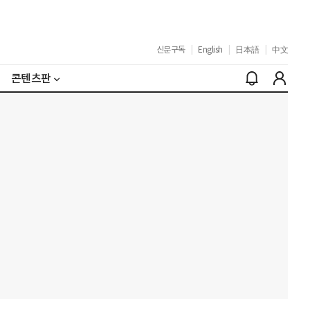
신문구독
|
English
|
日本語
|
中文
콘텐츠판