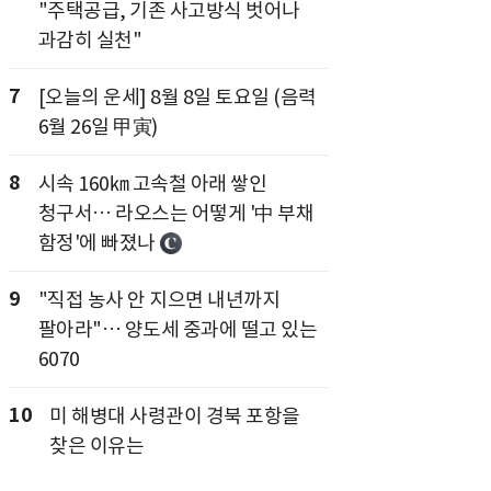
"주택공급, 기존 사고방식 벗어나
과감히 실천"
7
[오늘의 운세] 8월 8일 토요일 (음력
6월 26일 甲寅)
8
시속 160㎞ 고속철 아래 쌓인
청구서… 라오스는 어떻게 '中 부채
함정'에 빠졌나
9
"직접 농사 안 지으면 내년까지
팔아라"… 양도세 중과에 떨고 있는
6070
10
미 해병대 사령관이 경북 포항을
찾은 이유는