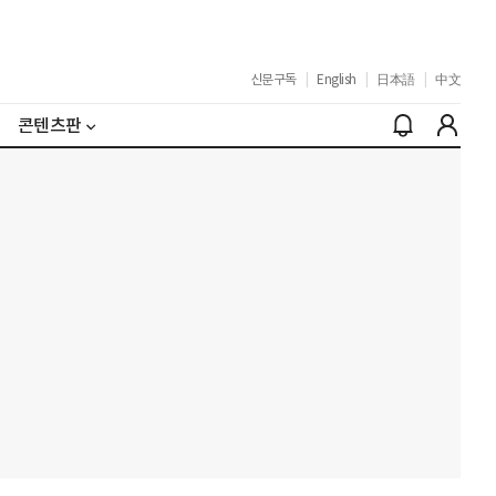
신문구독
|
English
|
日本語
|
中文
콘텐츠판