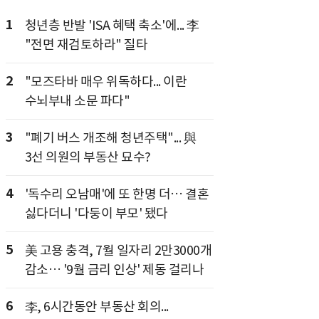
1
청년층 반발 'ISA 혜택 축소'에... 李
"전면 재검토하라" 질타
2
"모즈타바 매우 위독하다... 이란
수뇌부내 소문 파다"
3
"폐기 버스 개조해 청년주택"... 與
3선 의원의 부동산 묘수?
4
'독수리 오남매'에 또 한명 더… 결혼
싫다더니 '다둥이 부모' 됐다
5
美 고용 충격, 7월 일자리 2만3000개
감소… '9월 금리 인상' 제동 걸리나
6
李, 6시간동안 부동산 회의...