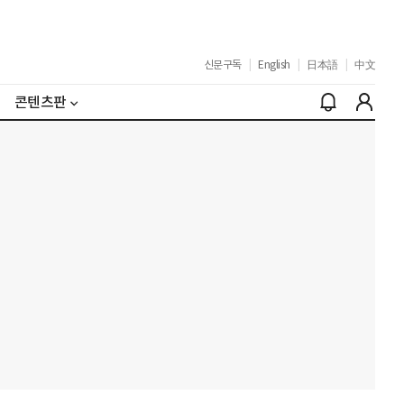
신문구독
|
English
|
日本語
|
中文
콘텐츠판