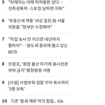
5
"피해자는 이제 허허벌판 섰다…
친족성폭력·스토킹 당하면 지옥"
6
'부동산세 역풍' 비상 걸린 與 서울
의원들 "정부안 수정해야"
7
"직접 농사 안 지으면 내년까지
팔아라"… 양도세 중과에 떨고 있는
6070
8
트럼프, '원정 출산 아기에 美시민권
부여 금지' 행정명령 서명
9
[사설] 사법부와 검찰 이어 육사까지
'3종 보복'
10
기존 '절세 계좌'까지 칼질... ISA