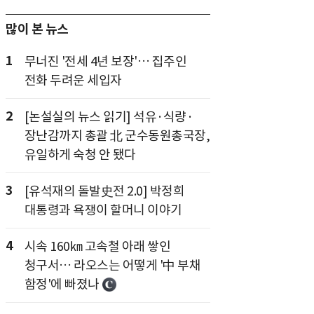
많이 본 뉴스
1
무너진 '전세 4년 보장'… 집주인
전화 두려운 세입자
2
[논설실의 뉴스 읽기] 석유·식량·
장난감까지 총괄 北 군수동원총국장,
유일하게 숙청 안 됐다
3
[유석재의 돌발史전 2.0] 박정희
대통령과 욕쟁이 할머니 이야기
4
시속 160㎞ 고속철 아래 쌓인
청구서… 라오스는 어떻게 '中 부채
함정'에 빠졌나